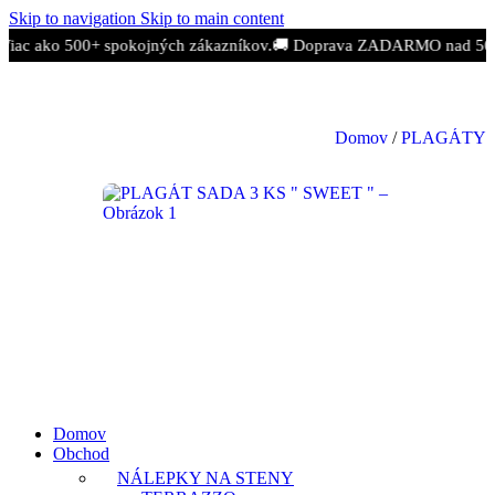
Skip to navigation
Skip to main content
Viac ako 500+ spokojných zákazníkov.
🚚 Doprava ZADARMO nad 50
Domov
/
PLAGÁTY
Domov
Obchod
NÁLEPKY NA STENY