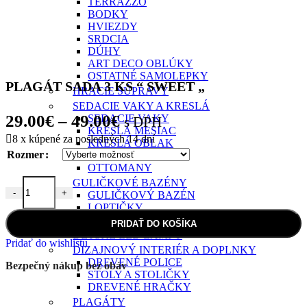
TERRAZZO
BODKY
HVIEZDY
SRDCIA
DÚHY
ART DECO OBLÚKY
OSTATNÉ SAMOLEPKY
PLAGÁT SADA 3 KS “ SWEET „
HRACIE SÚPRAVY
SEDACIE VAKY A KRESLÁ
Price
29.00
€
–
49.00
€
SEDACIE VAKY
s DPH
KRESLÁ MESIAC
range:
8
x kúpené za posledných 14 dní
KRESLÁ OBLAK
Rozmer
BUNNY VAKY
29.00€
OTTOMANY
through
GULIČKOVÉ BAZÉNY
-
+
GULIČKOVÝ BAZÉN
49.00€
množstvo PLAGÁT SADA 3 KS " SWEET "
LOPTIČKY
POŤAHY NA BAZÉNY
PRIDAŤ DO KOŠÍKA
DETSKÉ LED LAMPY
Pridať do wishlistu
DIZAJNOVÝ INTERIÉR A DOPLNKY
DREVENÉ POLICE
Bezpečný nákup bez obáv
STOLY A STOLIČKY
DREVENÉ HRAČKY
PLAGÁTY