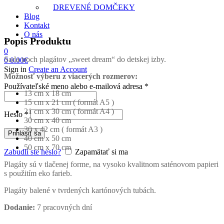
DREVENÉ DOMČEKY
Blog
Kontakt
O nás
Popis Produktu
0
Sada troch plagátov „sweet dream“ do detskej izby.
0
0.00
€
Sign in
Create an Account
Možnosť výberu z viacerých rozmerov:
Povinné
Používateľské meno alebo e-mailová adresa
*
13 cm x 18 cm
15 cm x 21 cm ( formát A5 )
21 cm x 30 cm ( formát A4 )
Povinné
Heslo
*
30 cm x 40 cm
30 x 42 cm ( formát A3 )
Prihlásiť sa
40 cm x 50 cm
50 cm x 70 cm
Zabudli ste heslo?
Zapamätať si ma
Plagáty sú v tlačenej forme, na vysoko kvalitnom saténovom papieri
s použitím eko farieb.
Plagáty balené v tvrdených kartónových tubách.
Dodanie:
7 pracovných dní