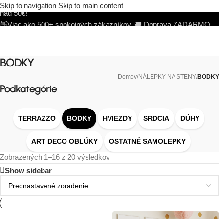
👋Viac ako 500+ spokojných zákazníkov.
🚚 Doprava ZADARMO
Skip to navigation
Skip to main content
nad 50€!
👋Viac ako 500+ spokojných zákazníkov.
🚚 Doprava ZADARMO
nad 50€!
BODKY
Domov
/
NÁLEPKY NA STENY
/
BODKY
Podkategórie
TERRAZZO
BODKY
HVIEZDY
SRDCIA
DÚHY
ART DECO OBLÚKY
OSTATNÉ SAMOLEPKY
Zobrazených 1–16 z 20 výsledkov
Show sidebar