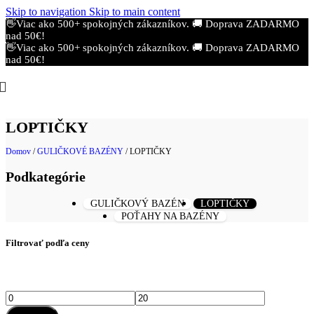
Skip to navigation
Skip to main content
👋Viac ako 500+ spokojných zákazníkov.
🚚 Doprava ZADARMO
nad 50€!
👋Viac ako 500+ spokojných zákazníkov.
🚚 Doprava ZADARMO
nad 50€!
LOPTIČKY
Domov
/
GULIČKOVÉ BAZÉNY
/
LOPTIČKY
Podkategórie
GULIČKOVÝ BAZÉN
LOPTIČKY
POŤAHY NA BAZÉNY
Filtrovať podľa ceny