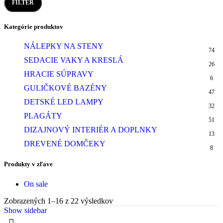
Minimálna
Maximálna
FILTER
cena
cena
Kategórie produktov
NÁLEPKY NA STENY
74
SEDACIE VAKY A KRESLÁ
26
HRACIE SÚPRAVY
6
GULIČKOVÉ BAZÉNY
47
DETSKÉ LED LAMPY
32
PLAGÁTY
51
DIZAJNOVÝ INTERIÉR A DOPLNKY
13
DREVENÉ DOMČEKY
8
Produkty v zľave
On sale
Zobrazených 1–16 z 22 výsledkov
Show sidebar