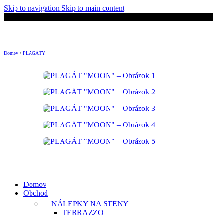
Skip to navigation
Skip to main content
ných zákazníkov.
🚚 Doprava ZADARMO nad 50€!
👋Viac ako 500+ 
Domov
/
PLAGÁTY
Domov
Obchod
NÁLEPKY NA STENY
TERRAZZO