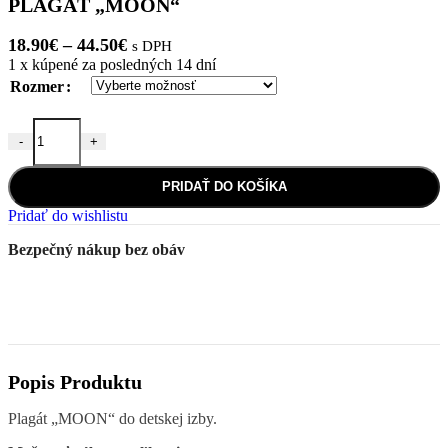
PLAGÁT „MOON“
Price
18.90
€
–
44.50
€
s DPH
range:
1
x kúpené za posledných 14 dní
18.90€
Rozmer
through
44.50€
-
+
množstvo PLAGÁT "MOON"
PRIDAŤ DO KOŠÍKA
Pridať do wishlistu
Bezpečný nákup bez obáv
Popis Produktu
Plagát „MOON“ do detskej izby.