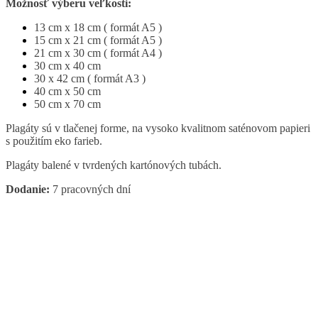
Možnosť výberu veľkosti:
13 cm x 18 cm ( formát A5 )
15 cm x 21 cm ( formát A5 )
21 cm x 30 cm ( formát A4 )
30 cm x 40 cm
30 x 42 cm ( formát A3 )
40 cm x 50 cm
50 cm x 70 cm
Plagáty sú v tlačenej forme, na vysoko kvalitnom saténovom papieri
s použitím eko farieb.
Plagáty balené v tvrdených kartónových tubách.
Dodanie:
7 pracovných dní
Related Products