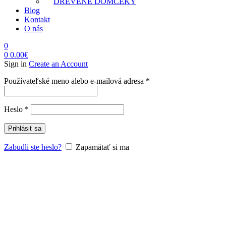
DREVENÉ DOMČEKY
Blog
Kontakt
O nás
0
0
0.00
€
Sign in
Create an Account
Povinné
Používateľské meno alebo e-mailová adresa
*
Povinné
Heslo
*
Prihlásiť sa
Zabudli ste heslo?
Zapamätať si ma