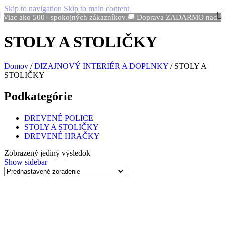
Skip to navigation
Skip to main content
Viac ako 500+ spokojných zákazníkov.
🚚 Doprava ZADARMO nad 50
STOLY A STOLIČKY
Domov
/
DIZAJNOVÝ INTERIÉR A DOPLNKY
/
STOLY A
STOLIČKY
Podkategórie
DREVENÉ POLICE
STOLY A STOLIČKY
DREVENÉ HRAČKY
Zobrazený jediný výsledok
Show sidebar