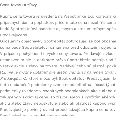
Cena tovaru a zľavy
Kúpna cena tovaru je uvedená na Webstránke ako konečná kúpn
prípadných daní a poplatkov, pričom táto cena nezahŕňa cenu 
budú Spotrebiteľovi osobitne a jasným a zrozumiteľným spô
Predávajúcemu.
Odoslaním objednávky Spotrebiteľ potvrdzuje, že bol obozná
suma bude Spotrebiteľovi oznámená pred odoslaním objedná
V prípade pochybností o výške ceny tovaru, Predávajúci žiad
ustanovením nie je dotknuté právo Spotrebiteľa odstúpiť o
Všetky akcie a zľavy na tovare Predávajúceho sú platné, pok
(
t.j. nie je možné uplatniť dve alebo viac zliav na jeden tova
Predávajúcim
), ktoré môžu byť Spotrebiteľovi Predávajúcim k
tieto dodatočné podmienky tvoria neoddeliteľnú súčasť tých
podmienky uvedené v osobitných podmienkach akcie alebo zľa
zakúpený v akciovej cene, so zľavou alebo s využitím akéhok
akciu alebo zľavu neposkytuje alebo ak platnosť kupónu vypr
Predávajúci je povinný uviesť predchádzajúcu kúpnu cenu tov
Predávajúci tovar predal alebo poskytol: