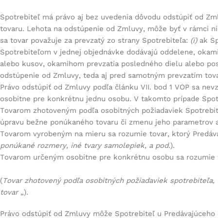
Spotrebiteľ má právo aj bez uvedenia dôvodu odstúpiť od Zm
tovaru. Lehota na odstúpenie od Zmluvy, môže byť v rámci n
sa tovar považuje za prevzatý zo strany Spotrebiteľa:
(i)
ak Sp
Spotrebiteľom v jednej objednávke dodávajú oddelene, okami
alebo kusov, okamihom prevzatia posledného dielu alebo pos
odstúpenie od Zmluvy, teda aj pred samotným prevzatím tova
Právo odstúpiť od Zmluvy podľa článku VII. bod 1 VOP sa nev
osobitne pre konkrétnu jednu osobu. V takomto prípade Spotr
Tovarom zhotoveným podľa osobitných požiadaviek Spotrebit
úpravu bežne ponúkaného tovaru či zmenu jeho parametrov al
Tovarom vyrobeným na mieru sa rozumie tovar, ktorý Predáva
ponúkané rozmery, iné tvary samolepiek, a pod.
).
Tovarom určeným osobitne pre konkrétnu osobu sa rozumie t
(
Tovar zhotovený podľa osobitných požiadaviek spotrebiteľa,
tovar
„
).
Právo odstúpiť od Zmluvy môže Spotrebiteľ u Predávajúceho u