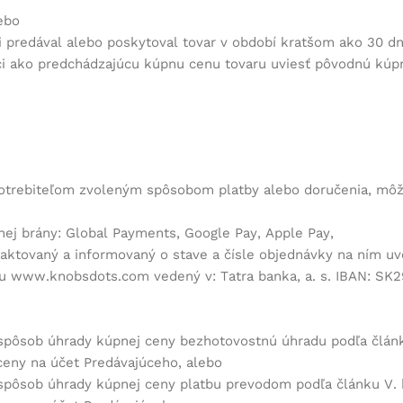
ebo
i predával alebo poskytoval tovar v období kratšom ako 30 dn
ci ako predchádzajúcu kúpnu cenu tovaru uviesť pôvodnú kúp
potrebiteľom zvoleným spôsobom platby alebo doručenia, môže
ej brány: Global Payments, Google Pay, Apple Pay,
aktovaný a informovaný o stave a čísle objednávky na ním u
u www.knobsdots.com vedený v: Tatra banka, a. s. IBAN: SK2
o spôsob úhrady kúpnej ceny bezhotovostnú úhradu podľa článk
eny na účet Predávajúceho, alebo
o spôsob úhrady kúpnej ceny platbu prevodom podľa článku V. 