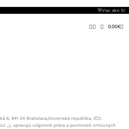
👋Viac ako 500+ spokojných zákazníkov.
0.00
€
á 6, 841 04 Bratislava,Slovenská republika
, IČO:
úci
„), upravujú vzájomné práva a povinnosti zmluvných