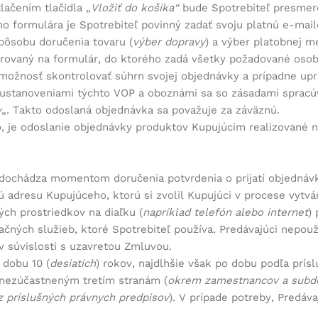
lačením tlačidla „
Vložiť do košíka“
bude Spotrebiteľ presmero
o formulára je Spotrebiteľ povinný zadať svoju platnú e-mai
pôsobu doručenia tovaru (
výber dopravy
) a výber platobnej m
rovaný na formulár, do ktorého zadá všetky požadované osobn
možnosť skontrolovať súhrn svojej objednávky a prípadne upr
 ustanoveniami týchto VOP a oboznámi sa so zásadami spracú
y
„. Takto odoslaná objednávka sa považuje za záväznú.
, je odoslanie objednávky produktov Kupujúcim realizované 
ochádza momentom doručenia potvrdenia o prijatí objednávk
 adresu Kupujúceho, ktorú si zvolil Kupujúci v procese vytvá
ých prostriedkov na diaľku (
napríklad telefón alebo internet
)
ačných služieb, ktoré Spotrebiteľ používa. Predávajúci nepouž
v súvislosti s uzavretou Zmluvou.
 dobu 10 (
desiatich
) rokov, najdlhšie však po dobu podľa prí
 nezúčastneným tretím stranám (
okrem zamestnancov a subdo
z príslušných právnych predpisov
). V prípade potreby, Predáva