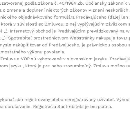
uzatvorenej podľa zákona č. 40/1964 Zb. Občiansky zákonník v
a a o zmene a doplnení niektorých zákonov v znení neskorších 
nického objednávkového formulára Predávajúceho (ďalej len 
, ktorá v súvislosti so Zmluvou, z nej vyplývajúcim záväzkom 
eľ
„). Internetový obchod je Predávajúcim prevádzkovaný na w
a
„). Spotrebiteľ prostredníctvom Webstránky nakupuje tovar 
mysle nakúpiť tovar od Predávajúceho, je právnickou osobou a
 samostatného výkonu povolania.
Zmluva a VOP sú vyhotovené v slovenskom jazyku. Predávajúc
om jazyku, ktorý je pre neho zrozumiteľný. Zmluvu možno uz
onať ako registrovaný alebo neregistrovaný užívateľ. Výhodou
 doručovanie. Registrácia Spotrebiteľa je bezplatná.