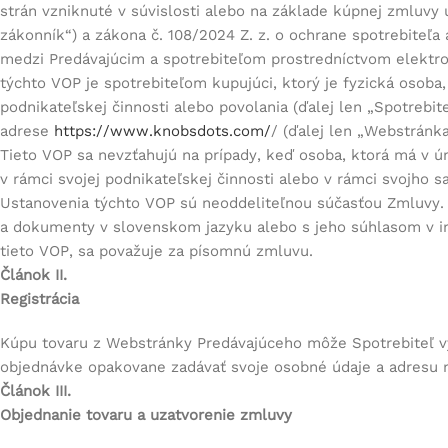
strán vzniknuté v súvislosti alebo na základe kúpnej zmluvy 
zákonník
“) a zákona č. 108/2024 Z. z. o ochrane spotrebiteľ
medzi Predávajúcim a spotrebiteľom prostredníctvom elektro
týchto VOP je spotrebiteľom kupujúci, ktorý je fyzická osoba
podnikateľskej činnosti alebo povolania (ďalej len „
Spotrebit
adrese
https://www.knobsdots.com/
/ (ďalej len „
Webstránk
Tieto VOP sa nevzťahujú na prípady, keď osoba, ktorá má v ú
v rámci svojej podnikateľskej činnosti alebo v rámci svojho
Ustanovenia týchto VOP sú neoddeliteľnou súčasťou Zmluvy. 
a dokumenty v slovenskom jazyku alebo s jeho súhlasom v in
tieto VOP, sa považuje za písomnú zmluvu.
Článok II.
Registrácia
Kúpu tovaru z Webstránky Predávajúceho môže Spotrebiteľ vyk
objednávke opakovane zadávať svoje osobné údaje a adresu na
Článok III.
Objednanie tovaru a uzatvorenie zmluvy