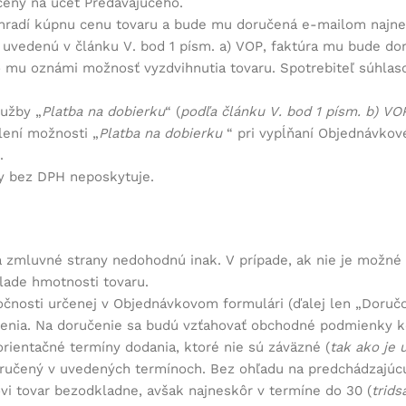
ceny na účet Predávajúceho.
uhradí kúpnu cenu tovaru a bude mu doručená e-mailom najne
 uvedenú v článku V. bod 1 písm. a) VOP, faktúra mu bude dor
o mu oznámi možnosť vyzdvihnutia tovaru. Spotrebiteľ súhlaso
lužby „
Platba na dobierku
“ (
podľa článku V. bod 1 písm. b) VO
lení možnosti „
Platba na dobierku
“ pri vypĺňaní Objednávkov
.
ry bez DPH neposkytuje.
sa zmluvné strany nedohodnú inak. V prípade, ak nie je možné
lade hmotnosti tovaru.
očnosti určenej v Objednávkovom formulári (ďalej len „
Doručo
enia. Na doručenie sa budú vzťahovať obchodné podmienky kon
rientačné termíny dodania, ktoré nie sú záväzné (
tak ako je
oručený v uvedených termínoch. Bez ohľadu na predchádzajúcu
vi tovar bezodkladne, avšak najneskôr v termíne do 30 (
trids