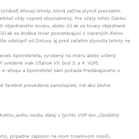
(
tridsať
) dňovej lehoty, ktorá začína plynúť prevzatím
rebiteľ vždy vopred oboznámený. Pre účely tohto článku
ti objednaného tovaru, alebo
(ii)
ak sa tovary objednané
(iii)
ak sa dodáva tovar pozostávajúci z viacerých dielov
e odstúpiť od Zmluvy aj pred začatím plynutia lehoty na
daviek Spotrebiteľa, vyrobený na mieru alebo určený
P uvedené inak (
článok VII. bod 3. a 4. VOP
).
e e-shopu a Spotrebiteľ sám požiada Predávajúceho o
iné farebné prevedenia samolepiek, iné ako bežne
krétnu jednu osobu ďalej v týchto VOP len „
Osobitný
ho, prípadne zápisom na inom trvanlivom nosiči,