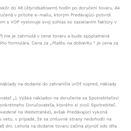
skôr do 48 (
štyridsaťosem
) hodín po doručení tovaru. Ak
učená v prílohe e-mailu, ktorým Predávajúci potvrdí
m s VOP vyslovuje svoj súhlas so zasielaním faktúry v
P
) nie je zahrnutá v cene tovaru a bude spoplatnená
ého formulára. Cena za „
Platbu na dobierku
“ je cena za
 náklady na dodanie do zahraničia určiť vopred, náklady
vateľ
„). Výška nákladov na doručenie sa Spotrebiteľovi
krétneho Doručovateľa, ktorého si zvolí Spotrebiteľ.
 uvedené na Webstránke
), avšak Predávajúci vykoná
 vetu, v prípade, že sa zmluvné strany nedohodli na
ať
) dní. Lehota na dodanie tovaru začína plynúť odo dňa