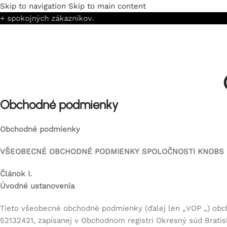
Skip to navigation
Skip to main content
🚚 Doprava ZA
Obchodné podmienky
Obchodné podmienky
VŠEOBECNÉ OBCHODNÉ PODMIENKY SPOLOČNOSTI KNOBS DO
Článok I.
Úvodné ustanovenia
Tieto všeobecné obchodné podmienky (ďalej len „
VOP
„) obc
52132421, zapísanej v Obchodnom registri Okresný súd Bratisla