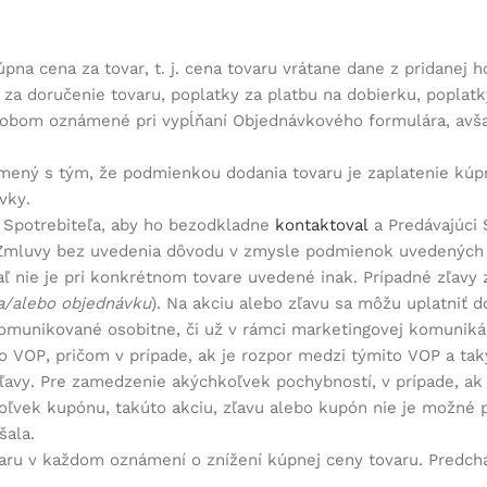
a cena za tovar, t. j. cena tovaru vrátane dane z pridanej h
za doručenie tovaru, poplatky za platbu na dobierku, poplatk
sobom oznámené pri vypĺňaní Objednávkového formulára, avš
mený s tým, že podmienkou dodania tovaru je zaplatenie kúpn
vky.
a Spotrebiteľa, aby ho bezodkladne
kontaktoval
a Predávajúci 
d Zmluvy bez uvedenia dôvodu v zmysle podmienok uvedených 
iaľ nie je pri konkrétnom tovare uvedené inak. Prípadné zľav
r a/alebo objednávku
). Na akciu alebo zľavu sa môžu uplatniť 
omunikované osobitne, či už v rámci marketingovej komunikáci
to VOP, pričom v prípade, ak je rozpor medzi týmito VOP a 
vy. Pre zamedzenie akýchkoľvek pochybností, v prípade, ak S
oľvek kupónu, takúto akciu, zľavu alebo kupón nie je možné p
šala.
aru v každom oznámení o znížení kúpnej ceny tovaru. Predchád