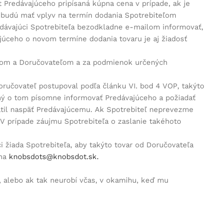
 Predávajúceho pripísaná kúpna cena v prípade, ak je
ré budú mať vplyv na termín dodania Spotrebiteľom
ávajúci Spotrebiteľa bezodkladne e-mailom informovať,
úceho o novom termíne dodania tovaru je aj žiadosť
.
teľom a Doručovateľom a za podmienok určených
ručovateľ postupoval podľa článku VI. bod 4 VOP, takýto
ený o tom písomne informovať Predávajúceho a požiadať
rátil naspäť Predávajúcemu. Ak Spotrebiteľ neprevezme
 V prípade záujmu Spotrebiteľa o zaslanie takéhoto
i žiada Spotrebiteľa, aby takýto tovar od Doručovateľa
 na
knobsdots@knobsdot.sk.
 alebo ak tak neurobí včas, v okamihu, keď mu