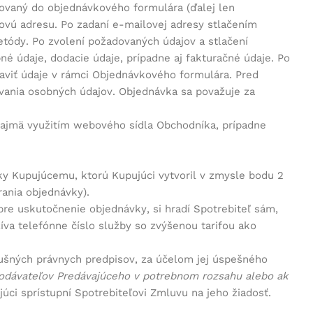
vaný do objednávkového formulára (ďalej len
lovú adresu. Po zadaní e-mailovej adresy stlačením
etódy. Po zvolení požadovaných údajov a stlačení
é údaje, dodacie údaje, prípadne aj fakturačné údaje. Po
aviť údaje v rámci Objednávkového formulára. Pred
vania osobných údajov. Objednávka sa považuje za
najmä využitím webového sídla Obchodníka, prípadne
y Kupujúcemu, ktorú Kupujúci vytvoril v zmysle bodu 2
rania objednávky).
 pre uskutočnenie objednávky, si hradí Spotrebiteľ sám,
íva telefónne číslo služby so zvýšenou tarifou ako
slušných právnych predpisov, za účelom jej úspešného
dávateľov Predávajúceho v potrebnom rozsahu alebo ak
júci sprístupní Spotrebiteľovi Zmluvu na jeho žiadosť.