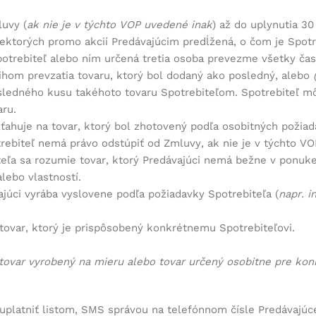
luvy (
ak nie je v týchto VOP uvedené inak
) až do uplynutia 30 
iektorých promo akcií Predávajúcim predĺžená, o čom je Spot
otrebiteľ alebo ním určená tretia osoba prevezme všetky čas
hom prevzatia tovaru, ktorý bol dodaný ako posledný, alebo
ledného kusu takéhoto tovaru Spotrebiteľom. Spotrebiteľ môž
ru.
zťahuje na tovar, ktorý bol zhotovený podľa osobitných požia
ebiteľ nemá právo odstúpiť od Zmluvy, ak nie je v týchto VO
eľa sa rozumie tovar, ktorý Predávajúci nemá bežne v ponuk
ebo vlastností.
júci vyrába vyslovene podľa požiadavky Spotrebiteľa (
napr. 
ovar, ktorý je prispôsobený konkrétnemu Spotrebiteľovi.
 tovar vyrobený na mieru alebo tovar určený osobitne pre kon
platniť listom, SMS správou na telefónnom čísle Predávajúce