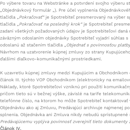
Po výbere tovaru na Webstránke a potvrdení svojho výberu st
„
Objednávkový formulár
„). Pre účel vyplnenia Objednávkovéh
tlačidla
„Pokračovať“
je Spotrebiteľ presmerovaný na výber s
tlačidla
„Pokračovať na posledný krok“
je Spotrebiteľ presme
zadaní všetkých požadovaných údajov je Spotrebiteľovi daná 
záväzným odoslaním objednávky Spotrebiteľ vyjadrí súhlas s
odoslanú až stačením tlačidla „
Objednať s povinnosťou platb
Návrhom na uzatvorenie kúpnej zmluvy zo strany Kupujúceho
ďalšími diaľkovo-komunikačnými prostriedkami.
K uzavretiu kúpnej zmluvy medzi Kupujúcim a Obchodníkom d
článok III. týchto VOP Obchodníkom (elektronicky na emailovú
Náklady, ktoré Spotrebiteľovi vzniknú pri použití komunikačn
pričom tieto sú v bežnej výške, závislé na tarife telekomunik
telefónne číslo, na ktorom ho môže Spotrebiteľ kontaktovať 
Objednávku ako aj Zmluvu, Predávajúci archivuje najmenej po
splnenia. Objednávka ani Zmluva nikdy nebudú sprístupnené
Predávajúcemu vyplýva povinnosť zverejniť tieto dokumenty 
Článok IV.