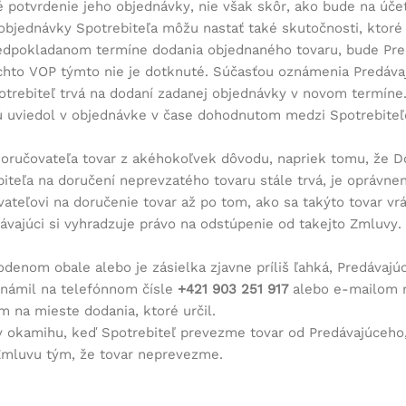
 potvrdenie jeho objednávky, nie však skôr, ako bude na účet
ní objednávky Spotrebiteľa môžu nastať také skutočnosti, kto
dpokladanom termíne dodania objednaného tovaru, bude Pred
chto VOP týmto nie je dotknuté. Súčasťou oznámenia Predávaj
potrebiteľ trvá na dodaní zadanej objednávky v novom termíne
torú uviedol v objednávke v čase dohodnutom medzi Spotrebi
ručovateľa tovar z akéhokoľvek dôvodu, napriek tomu, že Do
iteľa na doručení neprevzatého tovaru stále trvá, je oprávn
ateľovi na doručenie tovar až po tom, ako sa takýto tovar v
ávajúci si vyhradzuje právo na odstúpenie od takejto Zmluvy.
enom obale alebo je zásielka zjavne príliš ľahká, Predávajúc
námil na telefónnom čísle
+421 903 251 917
alebo e-mailom
m na mieste dodania, ktoré určil.
 okamihu, keď Spotrebiteľ prevezme tovar od Predávajúceho,
 Zmluvu tým, že tovar neprevezme.