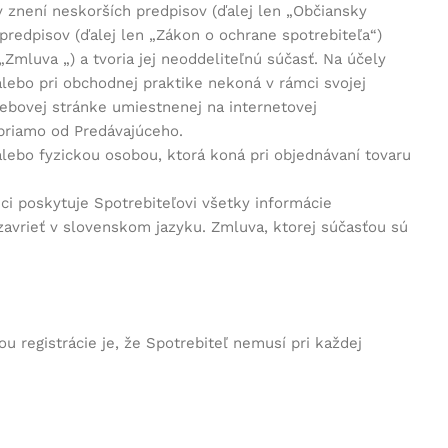
 znení neskorších predpisov (ďalej len „
Občiansky
predpisov (ďalej len „
Zákon o ochrane spotrebiteľa“
)
„
Zmluva
„) a tvoria jej neoddeliteľnú súčasť. Na účely
alebo pri obchodnej praktike nekoná v rámci svojej
ebovej stránke umiestnenej na internetovej
priamo od Predávajúceho.
lebo fyzickou osobou, ktorá koná pri objednávaní tovaru
i poskytuje Spotrebiteľovi všetky informácie
avrieť v slovenskom jazyku. Zmluva, ktorej súčasťou sú
 registrácie je, že Spotrebiteľ nemusí pri každej