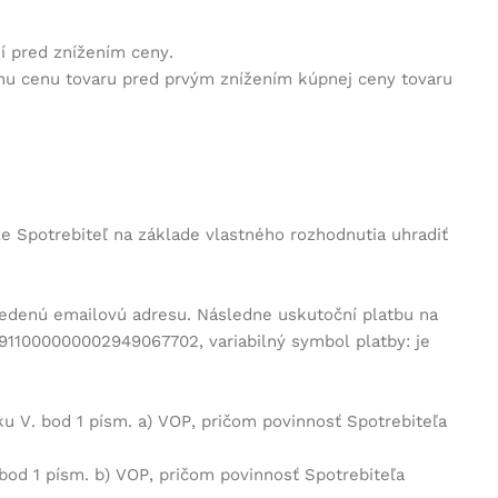
í pred znížením ceny.
nu cenu tovaru pred prvým znížením kúpnej ceny tovaru
 Spotrebiteľ na základe vlastného rozhodnutia uhradiť
vedenú emailovú adresu. Následne uskutoční platbu na
911000000002949067702, variabilný symbol platby: je
u V. bod 1 písm. a) VOP, pričom povinnosť Spotrebiteľa
bod 1 písm. b) VOP, pričom povinnosť Spotrebiteľa