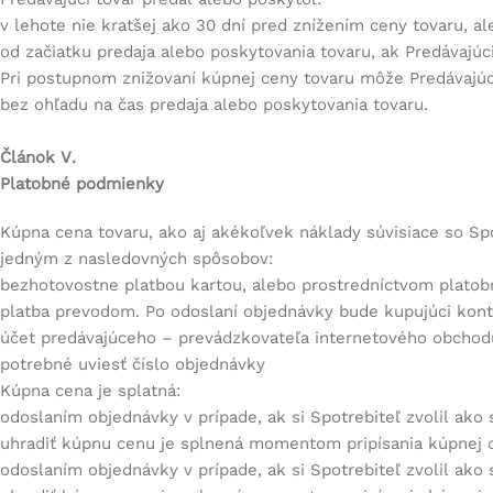
v lehote nie kratšej ako 30 dní pred znížením ceny tovaru, al
od začiatku predaja alebo poskytovania tovaru, ak Predávajúc
Pri postupnom znižovaní kúpnej ceny tovaru môže Predávajú
bez ohľadu na čas predaja alebo poskytovania tovaru.
Článok V.
Platobné podmienky
Kúpna cena tovaru, ako aj akékoľvek náklady súvisiace so S
jedným z nasledovných spôsobov:
bezhotovostne platbou kartou, alebo prostredníctvom platobn
platba prevodom. Po odoslaní objednávky bude kupujúci kont
účet predávajúceho – prevádzkovateľa internetového obchod
potrebné uviesť číslo objednávky
Kúpna cena je splatná:
odoslaním objednávky v prípade, ak si Spotrebiteľ zvolil ak
uhradiť kúpnu cenu je splnená momentom pripísania kúpnej c
odoslaním objednávky v prípade, ak si Spotrebiteľ zvolil ak