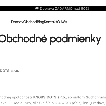
DARMO nad 50€!
Domov
Obchod
Blog
Kontakt
O Nás
Obchodné podmienky
TS s.r.o.
hodnej spoločnosti
KNOBS DOTS s.r.o.
, so sídlom
Suchohradsk
va III, Oddiel Sro, Vložka číslo 134675/B (ďalej len „
Predávaj