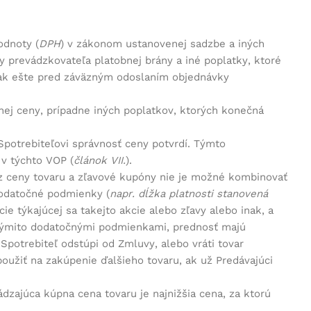
odnoty (
DPH
) v zákonom ustanovenej sadzbe a iných
y prevádzkovateľa platobnej brány a iné poplatky, ktoré
ak ešte pred záväzným odoslaním objednávky
ej ceny, prípadne iných poplatkov, ktorých konečná
Spotrebiteľovi správnosť ceny potvrdí. Týmto
v týchto VOP (
článok VII.
).
y z ceny tovaru a zľavové kupóny nie je možné kombinovať
dodatočné podmienky (
napr. dĺžka platnosti stanovená
e týkajúcej sa takejto akcie alebo zľavy alebo inak, a
takýmito dodatočnými podmienkami, prednosť majú
potrebiteľ odstúpi od Zmluvy, alebo vráti tovar
oužiť na zakúpenie ďalšieho tovaru, ak už Predávajúci
zajúca kúpna cena tovaru je najnižšia cena, za ktorú