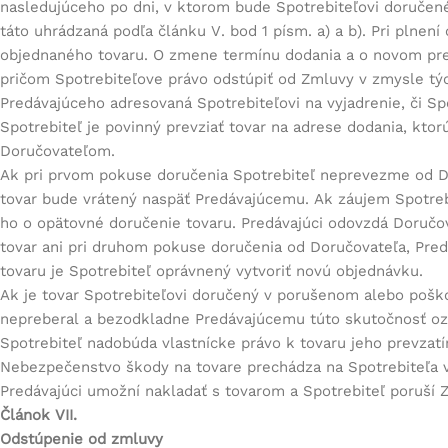
nasledujúceho po dni, v ktorom bude Spotrebiteľovi doručené
táto uhrádzaná podľa článku V. bod 1 písm. a) a b). Pri plne
objednaného tovaru. O zmene termínu dodania a o novom pre
pričom Spotrebiteľove právo odstúpiť od Zmluvy v zmysle tý
Predávajúceho adresovaná Spotrebiteľovi na vyjadrenie, či S
Spotrebiteľ je povinný prevziať tovar na adrese dodania, k
Doručovateľom.
Ak pri prvom pokuse doručenia Spotrebiteľ neprevezme od Do
tovar bude vrátený naspäť Predávajúcemu. Ak záujem Spotreb
ho o opätovné doručenie tovaru. Predávajúci odovzdá Doručov
tovar ani pri druhom pokuse doručenia od Doručovateľa, Pred
tovaru je Spotrebiteľ oprávnený vytvoriť novú objednávku.
Ak je tovar Spotrebiteľovi doručený v porušenom alebo poškod
nepreberal a bezodkladne Predávajúcemu túto skutočnosť oz
Spotrebiteľ nadobúda vlastnícke právo k tovaru jeho prevzatí
Nebezpečenstvo škody na tovare prechádza na Spotrebiteľa v
Predávajúci umožní nakladať s tovarom a Spotrebiteľ poruší
Článok VII.
Odstúpenie od zmluvy