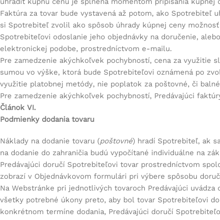
uhradiť kúpnu cenu je splnená momentom pripísania kúpnej 
Faktúra za tovar bude vystavená až potom, ako Spotrebiteľ 
si Spotrebiteľ zvolil ako spôsob úhrady kúpnej ceny možnosť
Spotrebiteľovi odoslanie jeho objednávky na doručenie, aleb
elektronickej podobe, prostredníctvom e-mailu.
Pre zamedzenie akýchkoľvek pochybností, cena za využitie s
sumou vo výške, ktorá bude Spotrebiteľovi oznámená po zvo
využitie platobnej metódy, nie poplatok za poštovné, či balné
Pre zamedzenie akýchkoľvek pochybností, Predávajúci faktú
Článok VI.
Podmienky dodania tovaru
Náklady na dodanie tovaru (
poštovné
) hradí Spotrebiteľ, ak 
na dodanie do zahraničia budú vypočítané individuálne na zák
Predávajúci doručí Spotrebiteľovi tovar prostredníctvom spol
zobrazí v Objednávkovom formulári pri výbere spôsobu doruč
Na Webstránke pri jednotlivých tovaroch Predávajúci uvádza o
všetky potrebné úkony preto, aby bol tovar Spotrebiteľovi d
konkrétnom termíne dodania, Predávajúci doručí Spotrebiteľo