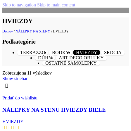
Skip to navigation
Skip to main content
h zákazníkov.
🚚 Doprava ZADARMO nad 50€!
👋Viac ako 500+ spo
HVIEZDY
Domov
/
NÁLEPKY NA STENY
/
HVIEZDY
Podkategórie
TERRAZZO
BODKY
HVIEZDY
SRDCIA
DÚHY
ART DECO OBLÚKY
OSTATNÉ SAMOLEPKY
Zobrazuje sa 11 výsledkov
Show sidebar
Pridať do wishlistu
NÁLEPKY NA STENU HVIEZDY BIELE
HVIEZDY