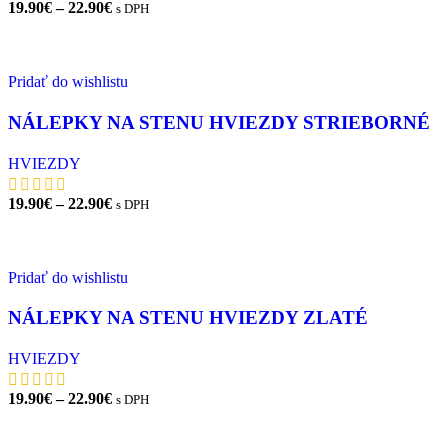
Price
19.90
€
–
22.90
€
s DPH
range:
VÝBER MOŽNOSTÍ
19.90€
through
22.90€
Pridať do wishlistu
NÁLEPKY NA STENU HVIEZDY STRIEBORNÉ
HVIEZDY
Price
19.90
€
–
22.90
€
s DPH
range:
VÝBER MOŽNOSTÍ
19.90€
through
22.90€
Pridať do wishlistu
NÁLEPKY NA STENU HVIEZDY ZLATÉ
HVIEZDY
Price
19.90
€
–
22.90
€
s DPH
range:
VÝBER MOŽNOSTÍ
19.90€