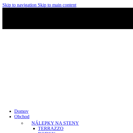
Skip to navigation
Skip to main content
👋Viac ako 500+ spokojných zákazníkov.
🚚 Doprava ZADARMO n
👋Viac ako 500+ spokojných zákazníkov.
🚚 Doprava ZADARMO n
Domov
Obchod
NÁLEPKY NA STENY
TERRAZZO