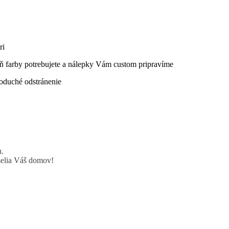
ri
eň farby potrebujete a nálepky Vám custom pripravíme
dnoduché odstránenie
u.
selia Váš domov!