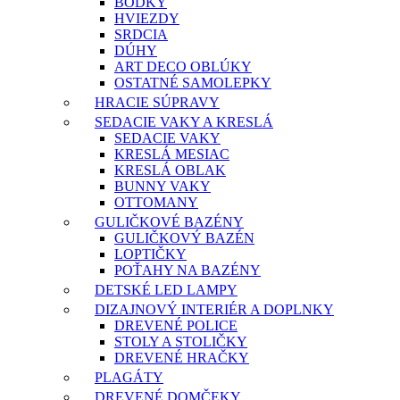
BODKY
HVIEZDY
SRDCIA
DÚHY
ART DECO OBLÚKY
OSTATNÉ SAMOLEPKY
HRACIE SÚPRAVY
SEDACIE VAKY A KRESLÁ
SEDACIE VAKY
KRESLÁ MESIAC
KRESLÁ OBLAK
BUNNY VAKY
OTTOMANY
GULIČKOVÉ BAZÉNY
GULIČKOVÝ BAZÉN
LOPTIČKY
POŤAHY NA BAZÉNY
DETSKÉ LED LAMPY
DIZAJNOVÝ INTERIÉR A DOPLNKY
DREVENÉ POLICE
STOLY A STOLIČKY
DREVENÉ HRAČKY
PLAGÁTY
DREVENÉ DOMČEKY