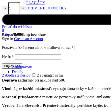
PLAGÁTY
DREVENÉ DOMČEKY
-
+
množstvo NÁLEPKY NA STENU KVAPKY VIACFAREBNÉ
Blog
Kontakt
O nás
Pridať do wishlistu
0
0
items
0.00
€
Bezpečný nákup bez obáv
Sign in
Create an Account
Povinné
Používateľské meno alebo e-mailová adresa
*
Povinné
Heslo
*
Prihlásiť sa
Zaujímavosti
Detaily
Zabudli ste heslo?
Zapamätať si ma
Doprava zadarmo
: pri nákupe nad 50€
Vhodné pre každú miestnosť
: vyzerajú fantasticky v každom interié
Možnosť prispôsobenia farieb
: do poznámky stačí uviesť, aký odti
Vyrobené na Slovensku
Prémiové materiály
: perfektné krytie, je