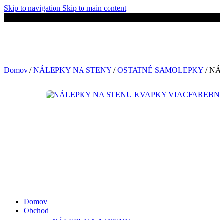
Skip to navigation
Skip to main content
🚚 Doprava ZADARMO nad 50€!
Domov
/
NÁLEPKY NA STENY
/
OSTATNÉ SAMOLEPKY
/
NÁ
Domov
Obchod