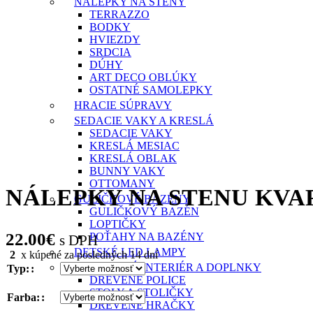
NÁLEPKY NA STENY
TERRAZZO
BODKY
HVIEZDY
SRDCIA
DÚHY
ART DECO OBLÚKY
OSTATNÉ SAMOLEPKY
HRACIE SÚPRAVY
SEDACIE VAKY A KRESLÁ
SEDACIE VAKY
KRESLÁ MESIAC
KRESLÁ OBLAK
BUNNY VAKY
OTTOMANY
NÁLEPKY NA STENU KVA
GULIČKOVÉ BAZÉNY
GULIČKOVÝ BAZÉN
LOPTIČKY
22.00
€
POŤAHY NA BAZÉNY
s DPH
DETSKÉ LED LAMPY
2
x kúpené za posledných 14 dní
DIZAJNOVÝ INTERIÉR A DOPLNKY
Typ:
DREVENÉ POLICE
STOLY A STOLIČKY
Farba:
DREVENÉ HRAČKY