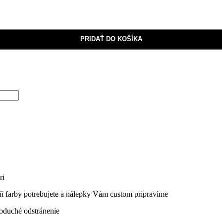
PRIDAŤ DO KOŠÍKA
ri
eň farby potrebujete a nálepky Vám custom pripravíme
dnoduché odstránenie