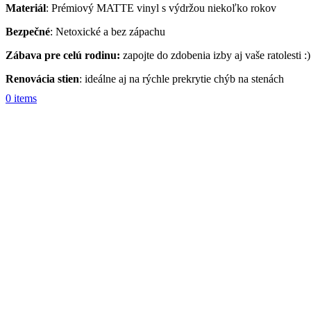
Materiál
: Prémiový MATTE vinyl s výdržou niekoľko rokov
Bezpečné
: Netoxické a bez zápachu
Zábava pre celú rodinu:
zapojte do zdobenia izby aj vaše ratolesti :)
Renovácia stien
: ideálne aj na rýchle prekrytie chýb na stenách
0
items
Popis Produktu
Set dizajnových vinylových samolepiek na steny v tvare veselých fa
samolepiace vinylové nálepky
odnímateľné a znovu prelepovacie
bez aplikácie lepidla
Balenie obsahuje:
68 ks farebných kvapiek v mixe 2 rozmerov
viacfarebné
Farby:
pastelovo oranžová, púdrovo ružová, sýto ružová, olivová
Rozmer:
mix 2 veľkostí: 9 cm a 6 cm