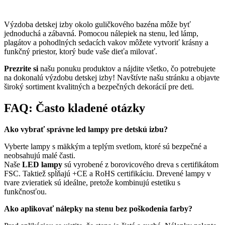
Výzdoba detskej izby okolo guličkového bazéna môže byť
jednoduchá a zábavná. Pomocou nálepiek na stenu, led lámp,
plagátov a pohodlných sedacích vakov môžete vytvoriť krásny a
funkčný priestor, ktorý bude vaše dieťa milovať.
Prezrite si
našu ponuku produktov a nájdite všetko, čo potrebujete
na dokonalú výzdobu detskej izby! Navštívte našu stránku a objavte
široký sortiment kvalitných a bezpečných dekorácií pre deti.
FAQ: Často kladené otázky
Ako vybrať správne led lampy pre detskú izbu?
Vyberte lampy s mäkkým a teplým svetlom, ktoré sú bezpečné a
neobsahujú malé časti.
Naše
LED lampy
sú vyrobené z borovicového dreva s certifikátom
FSC. Taktiež spĺňajú +CE a RoHS certifikáciu. Drevené lampy v
tvare zvieratiek sú ideálne, pretože kombinujú estetiku s
funkčnosťou.
Ako aplikovať nálepky na stenu bez poškodenia farby?