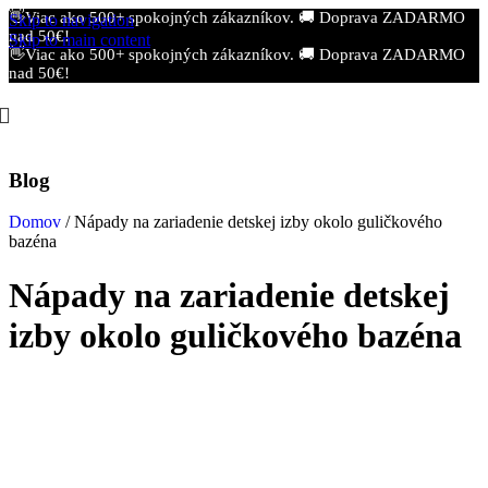
👋Viac ako 500+ spokojných zákazníkov.
🚚 Doprava ZADARMO
Skip to navigation
nad 50€!
Skip to main content
👋Viac ako 500+ spokojných zákazníkov.
🚚 Doprava ZADARMO
nad 50€!
Blog
Domov
/
Nápady na zariadenie detskej izby okolo guličkového
bazéna
Nápady na zariadenie detskej
izby okolo guličkového bazéna