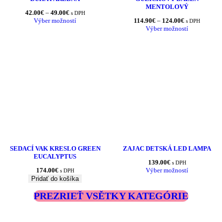
MENTOLOVÝ
Price
42.00
€
–
49.00
€
s DPH
range:
Price
Výber možností
114.90
€
–
124.00
€
s DPH
42.00€
range:
Výber možností
through
114.90€
49.00€
through
124.00€
SEDACÍ VAK KRESLO GREEN
ZAJAC DETSKÁ LED LAMPA
EUCALYPTUS
139.00
€
s DPH
174.00
€
Výber možností
s DPH
Pridať do košíka
PREZRIEŤ VSĚTKY KATEGÓRIE