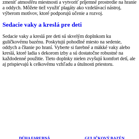
zmeniť atmosféru miestnosti a vytvoriť príjemné prostredie na hranie
a oddych. Môžete tiež využiť plagáty ako vzdelávací nástroj,
výberom motívov, ktoré podporujú učenie a rozvoj.
Sedacie vaky a kreslá pre deti
Sedacie vaky a kreslá pre deti sú skvelým doplnkom ku
guličkovému bazénu. Poskytujú pohodlné miesto na sedenie,
oddych a čítanie po hraní. Vyberte si farebné a mäkké vaky alebo
kreslá, ktoré ladia s dekorom izby a sú dostatočne robustné na
každodenné použitie. Tieto doplnky nielen zvyšujú komfort detí, ale
aj prispievajú k celkovému vzhľadu a útulnosti priestoru.
DÚHA FAREBNÁ
GULIČKOVÝ BAZÉN