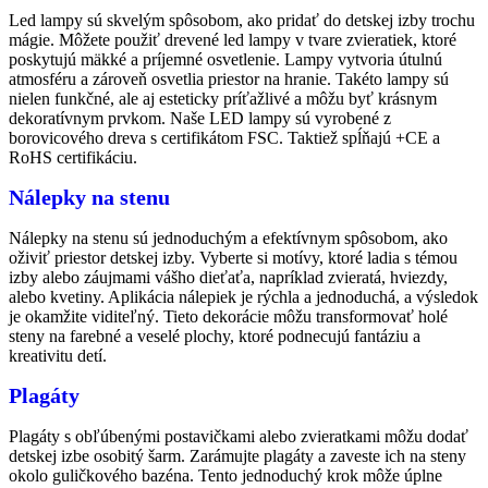
Led lampy sú skvelým spôsobom, ako pridať do detskej izby trochu
mágie. Môžete použiť drevené led lampy v tvare zvieratiek, ktoré
poskytujú mäkké a príjemné osvetlenie. Lampy vytvoria útulnú
atmosféru a zároveň osvetlia priestor na hranie. Takéto lampy sú
nielen funkčné, ale aj esteticky príťažlivé a môžu byť krásnym
dekoratívnym prvkom. Naše LED lampy sú vyrobené z
borovicového dreva s certifikátom FSC. Taktiež spĺňajú +CE a
RoHS certifikáciu.
Nálepky na stenu
Nálepky na stenu sú jednoduchým a efektívnym spôsobom, ako
oživiť priestor detskej izby. Vyberte si motívy, ktoré ladia s témou
izby alebo záujmami vášho dieťaťa, napríklad zvieratá, hviezdy,
alebo kvetiny. Aplikácia nálepiek je rýchla a jednoduchá, a výsledok
je okamžite viditeľný. Tieto dekorácie môžu transformovať holé
steny na farebné a veselé plochy, ktoré podnecujú fantáziu a
kreativitu detí.
Plagáty
Plagáty s obľúbenými postavičkami alebo zvieratkami môžu dodať
detskej izbe osobitý šarm. Zarámujte plagáty a zaveste ich na steny
okolo guličkového bazéna. Tento jednoduchý krok môže úplne