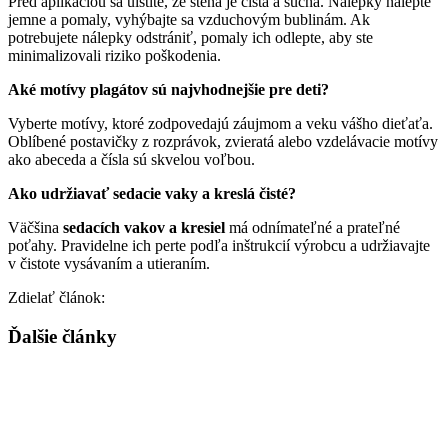
Pred aplikáciou sa uistite, že stena je čistá a suchá. Nálepky nalepte
jemne a pomaly, vyhýbajte sa vzduchovým bublinám. Ak
potrebujete nálepky odstrániť, pomaly ich odlepte, aby ste
minimalizovali riziko poškodenia.
Aké motívy plagátov sú najvhodnejšie pre deti?
Vyberte motívy, ktoré zodpovedajú záujmom a veku vášho dieťaťa.
Oblíbené postavičky z rozprávok, zvieratá alebo vzdelávacie motívy
ako abeceda a čísla sú skvelou voľbou.
Ako udržiavať sedacie vaky a kreslá čisté?
Väčšina
sedacích vakov a kresiel
má odnímateľné a prateľné
poťahy. Pravidelne ich perte podľa inštrukcií výrobcu a udržiavajte
v čistote vysávaním a utieraním.
Zdielať článok:
Ďalšie články