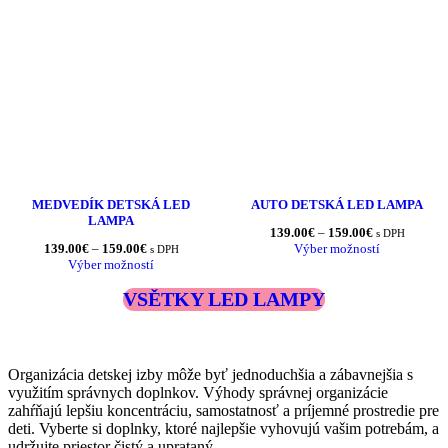
MEDVEDÍK DETSKÁ LED
AUTO DETSKÁ LED LAMPA
LAMPA
Price
139.00
€
–
159.00
€
s DPH
Price
range:
139.00
€
–
159.00
€
Výber možností
s DPH
range:
139.00€
Výber možností
139.00€
through
VSĚTKY LED LAMPY
through
159.00€
159.00€
Organizácia detskej izby môže byť jednoduchšia a zábavnejšia s
využitím správnych doplnkov. Výhody správnej organizácie
zahŕňajú lepšiu koncentráciu, samostatnosť a príjemné prostredie pre
deti. Vyberte si doplnky, ktoré najlepšie vyhovujú vašim potrebám, a
udržujte priestor čistý a uprataný.