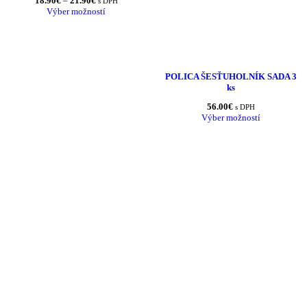
18.90
€
–
21.90
€
s DPH
range:
Výber možností
18.90€
through
21.90€
POLICA ŠESŤUHOLNÍK SADA 3
ks
56.00
€
s DPH
Výber možností