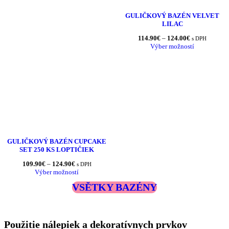
GULIČKOVÝ BAZÉN VELVET
LILAC
Price
114.90
€
–
124.00
€
s DPH
range:
Výber možností
114.90€
through
124.00€
GULIČKOVÝ BAZÉN CUPCAKE
SET 250 KS LOPTIČIEK
Price
109.90
€
–
124.90
€
s DPH
range:
Výber možností
109.90€
VSĚTKY BAZÉNY
through
124.90€
Použitie nálepiek a dekoratívnych prvkov