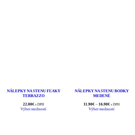
NÁLEPKY NA STENU FĽAKY
NÁLEPKY NA STENU BODKY
TERRAZZO
MEDENÉ
Price
22.00
€
11.90
€
–
16.90
€
s DPH
s DPH
range:
Výber možností
Výber možností
11.90€
through
16.90€