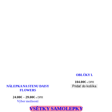
OBLÚKY I.
104.00
€
s DPH
NÁLEPKA NA STENU DAISY
Pridať do košíka
FLOWERS
Price
24.00
€
–
29.00
€
s DPH
range:
Výber možností
24.00€
VSĚTKY SAMOLEPKY
through