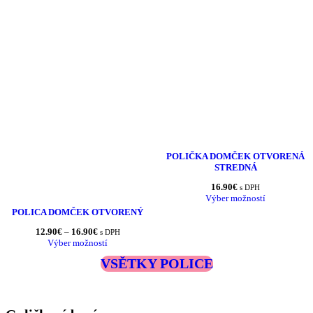
POLIČKA DOMČEK OTVORENÁ
STREDNÁ
16.90
€
s DPH
Výber možností
POLICA DOMČEK OTVORENÝ
Price
12.90
€
–
16.90
€
s DPH
range:
Výber možností
12.90€
VSĚTKY POLICE
through
16.90€