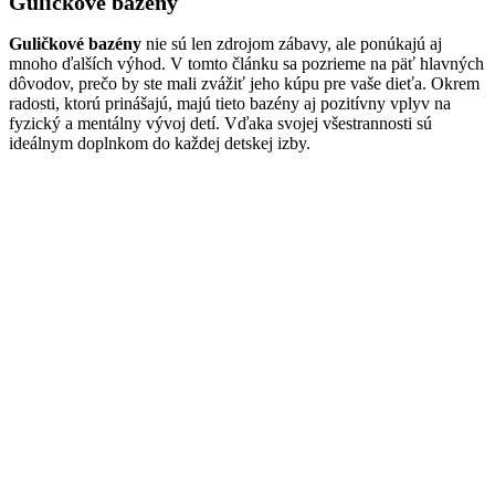
Guličkové bazény
Guličkové bazény
nie sú len zdrojom zábavy, ale ponúkajú aj
mnoho ďalších výhod. V tomto článku sa pozrieme na päť hlavných
dôvodov, prečo by ste mali zvážiť jeho kúpu pre vaše dieťa. Okrem
radosti, ktorú prinášajú, majú tieto bazény aj pozitívny vplyv na
fyzický a mentálny vývoj detí. Vďaka svojej všestrannosti sú
ideálnym doplnkom do každej detskej izby.