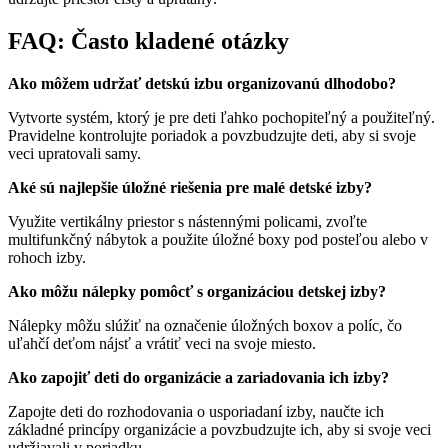
FAQ: Často kladené otázky
Ako môžem udržať detskú izbu organizovanú dlhodobo?
Vytvorte systém, ktorý je pre deti ľahko pochopiteľný a použiteľný.
Pravidelne kontrolujte poriadok a povzbudzujte deti, aby si svoje
veci upratovali samy.
Aké sú najlepšie úložné riešenia pre malé detské izby?
Využite vertikálny priestor s nástennými policami, zvoľte
multifunkčný nábytok a použite úložné boxy pod posteľou alebo v
rohoch izby.
Ako môžu nálepky pomôcť s organizáciou detskej izby?
Nálepky môžu slúžiť na označenie úložných boxov a políc, čo
uľahčí deťom nájsť a vrátiť veci na svoje miesto.
Ako zapojiť deti do organizácie a zariadovania ich izby?
Zapojte deti do rozhodovania o usporiadaní izby, naučte ich
základné princípy organizácie a povzbudzujte ich, aby si svoje veci
udržiavali v poriadku.