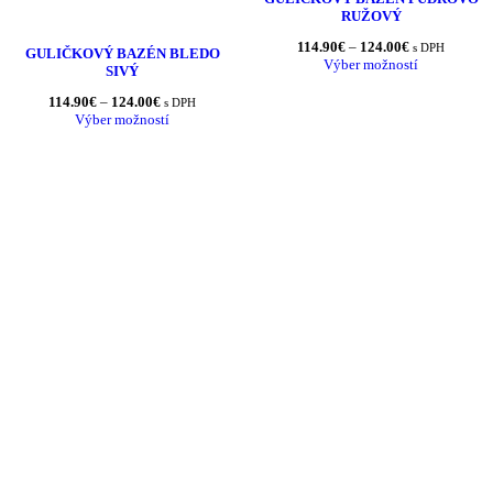
RUŽOVÝ
Price
114.90
€
–
124.00
€
s DPH
GULIČKOVÝ BAZÉN BLEDO
range:
Výber možností
SIVÝ
114.90€
through
Price
114.90
€
–
124.00
€
s DPH
124.00€
range:
Výber možností
114.90€
through
124.00€