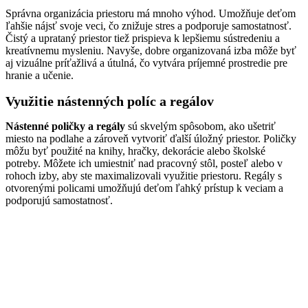
Správna organizácia priestoru má mnoho výhod. Umožňuje deťom
ľahšie nájsť svoje veci, čo znižuje stres a podporuje samostatnosť.
Čistý a uprataný priestor tiež prispieva k lepšiemu sústredeniu a
kreatívnemu mysleniu. Navyše, dobre organizovaná izba môže byť
aj vizuálne príťažlivá a útulná, čo vytvára príjemné prostredie pre
hranie a učenie.
Využitie nástenných políc a regálov
Nástenné poličky a regály
sú skvelým spôsobom, ako ušetriť
miesto na podlahe a zároveň vytvoriť ďalší úložný priestor. Poličky
môžu byť použité na knihy, hračky, dekorácie alebo školské
potreby. Môžete ich umiestniť nad pracovný stôl, posteľ alebo v
rohoch izby, aby ste maximalizovali využitie priestoru. Regály s
otvorenými policami umožňujú deťom ľahký prístup k veciam a
podporujú samostatnosť.