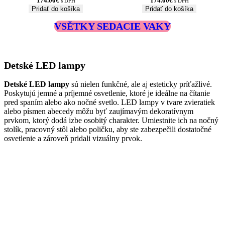
174.00
€
174.00
€
s DPH
s DPH
Pridať do košíka
Pridať do košíka
VSĚTKY SEDACIE VAKY
Detské LED lampy
Detské LED lampy
sú nielen funkčné, ale aj esteticky príťažlivé.
Poskytujú jemné a príjemné osvetlenie, ktoré je ideálne na čítanie
pred spaním alebo ako nočné svetlo. LED lampy v tvare zvieratiek
alebo písmen abecedy môžu byť zaujímavým dekoratívnym
prvkom, ktorý dodá izbe osobitý charakter. Umiestnite ich na nočný
stolík, pracovný stôl alebo poličku, aby ste zabezpečili dostatočné
osvetlenie a zároveň pridali vizuálny prvok.