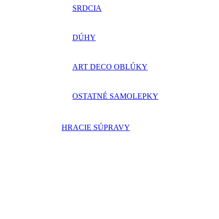
SRDCIA
DÚHY
ART DECO OBLÚKY
OSTATNÉ SAMOLEPKY
HRACIE SÚPRAVY
Back
SEDACIE
VAKY A
KRESLÁ
SEDACIE VAKY
KRESLÁ MESIAC