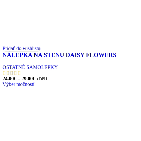
Pridať do wishlistu
NÁLEPKA NA STENU DAISY FLOWERS
OSTATNÉ SAMOLEPKY
Price
24.00
€
–
29.00
€
s DPH
Tento
range:
Výber možností
produkt
24.00€
má
through
viacero
29.00€
variantov.
Možnosti
si
môžete
vybrať
na
stránke