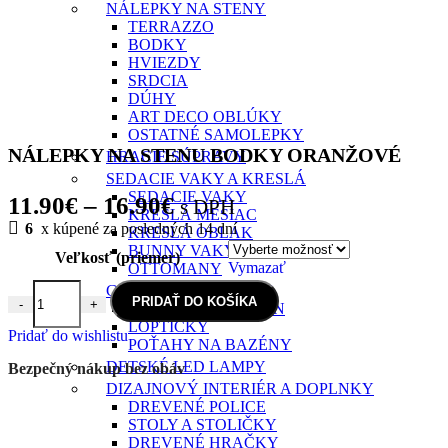
NÁLEPKY NA STENY
TERRAZZO
BODKY
HVIEZDY
SRDCIA
DÚHY
ART DECO OBLÚKY
OSTATNÉ SAMOLEPKY
NÁLEPKY NA STENU BODKY ORANŽOVÉ
HRACIE SÚPRAVY
SEDACIE VAKY A KRESLÁ
SEDACIE VAKY
Price
11.90
€
–
16.90
€
s DPH
KRESLÁ MESIAC
6
x kúpené za posledných 14 dní
range:
KRESLÁ OBLAK
BUNNY VAKY
Veľkosť (priemer)
11.90€
Vymazať
OTTOMANY
through
GULIČKOVÉ BAZÉNY
PRIDAŤ DO KOŠÍKA
-
+
GULIČKOVÝ BAZÉN
množstvo NÁLEPKY NA STENU BODKY ORANŽOVÉ
16.90€
LOPTIČKY
Pridať do wishlistu
POŤAHY NA BAZÉNY
DETSKÉ LED LAMPY
Bezpečný nákup bez obáv
DIZAJNOVÝ INTERIÉR A DOPLNKY
DREVENÉ POLICE
STOLY A STOLIČKY
DREVENÉ HRAČKY