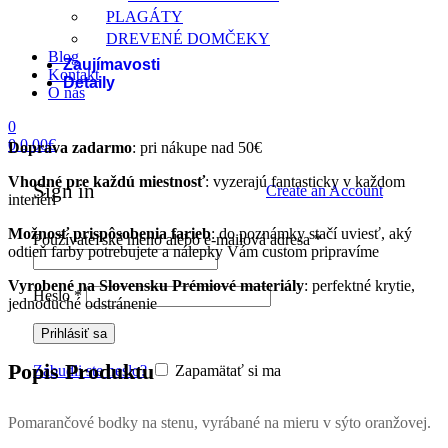
PLAGÁTY
DREVENÉ DOMČEKY
Blog
Zaujímavosti
Kontakt
Detaily
O nás
0
0
0.00
€
Doprava zadarmo
: pri nákupe nad 50€
Vhodné pre každú miestnosť
: vyzerajú fantasticky v každom
Sign in
Create an Account
interiéri
Možnosť prispôsobenia farieb
: do poznámky stačí uviesť, aký
Povinné
Používateľské meno alebo e-mailová adresa
*
odtieň farby potrebujete a nálepky Vám custom pripravíme
Vyrobené na Slovensku
Prémiové materiály
: perfektné krytie,
Povinné
Heslo
*
jednoduché odstránenie
Prihlásiť sa
Popis Produktu
Zabudli ste heslo?
Zapamätať si ma
Pomarančové bodky na stenu, vyrábané na mieru v sýto oranžovej.