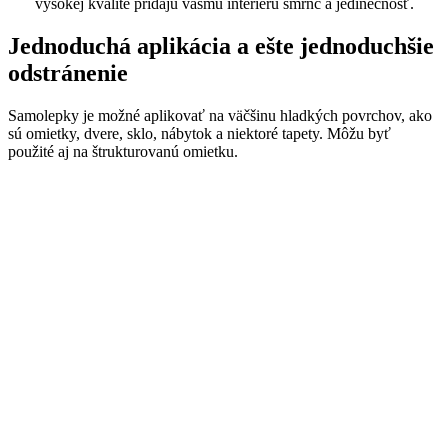
vysokej kvalite pridajú vášmu interiéru šmrnc a jedinečnosť.
Jednoduchá aplikácia a ešte jednoduchšie
odstránenie
Samolepky je možné aplikovať na väčšinu hladkých povrchov, ako
sú omietky, dvere, sklo, nábytok a niektoré tapety. Môžu byť
použité aj na štrukturovanú omietku.