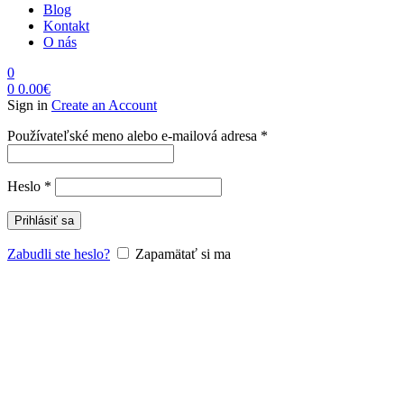
Blog
Kontakt
O nás
0
0
0.00
€
Sign in
Create an Account
Povinné
Používateľské meno alebo e-mailová adresa
*
Povinné
Heslo
*
Prihlásiť sa
Zabudli ste heslo?
Zapamätať si ma