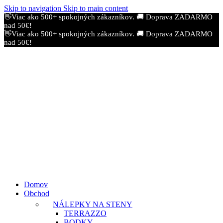
Skip to navigation
Skip to main content
👋Viac ako 500+ spokojných zákazníkov.
🚚 Doprava ZADARMO
nad 50€!
👋Viac ako 500+ spokojných zákazníkov.
🚚 Doprava ZADARMO
nad 50€!
Domov
Obchod
NÁLEPKY NA STENY
TERRAZZO
BODKY