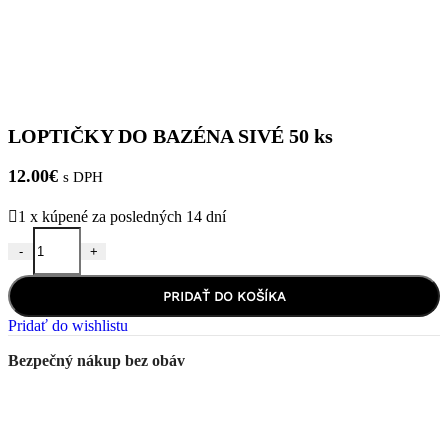
LOPTIČKY DO BAZÉNA SIVÉ 50 ks
12.00
€
s DPH
1
x kúpené za posledných 14 dní
-
+
množstvo LOPTIČKY DO BAZÉNA SIVÉ 50 ks
PRIDAŤ DO KOŠÍKA
Pridať do wishlistu
Bezpečný nákup bez obáv