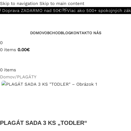
Skip to navigation
Skip to main content
oprava ZADARMO nad 50€!
👋Viac ako 500+ spokojných zákazn
DOMOV
OBCHOD
BLOG
KONTAKT
O NÁS
0
0
items
0.00
€
0
items
Domov
/
PLAGÁTY
PLAGÁT SADA 3 KS „TODLER“