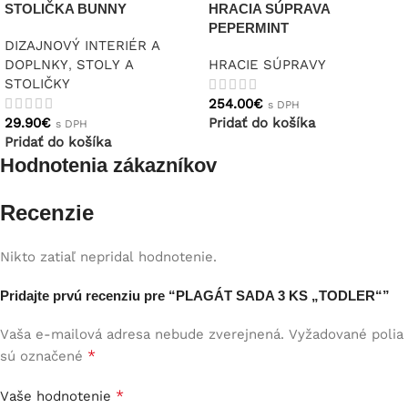
STOLIČKA BUNNY
HRACIA SÚPRAVA
PEPERMINT
DIZAJNOVÝ INTERIÉR A
DOPLNKY
,
STOLY A
HRACIE SÚPRAVY
STOLIČKY
254.00
€
s DPH
29.90
€
Pridať do košíka
s DPH
Pridať do košíka
Hodnotenia zákazníkov
Recenzie
Nikto zatiaľ nepridal hodnotenie.
Pridajte prvú recenziu pre “PLAGÁT SADA 3 KS „TODLER“”
Vaša e-mailová adresa nebude zverejnená.
Vyžadované polia
*
sú označené
*
Vaše hodnotenie