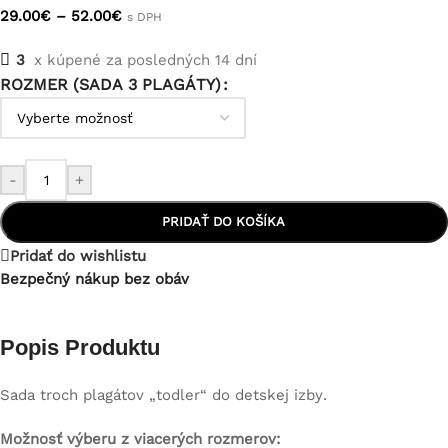
29.00
€
–
52.00
€
s DPH
3
x kúpené za posledných 14 dní
ROZMER (SADA 3 PLAGÁTY)
-
+
PRIDAŤ DO KOŠÍKA
Pridať do wishlistu
Bezpečný nákup bez obáv
Popis Produktu
Sada troch plagátov „todler“ do detskej izby.
Možnosť výberu z viacerých rozmerov: