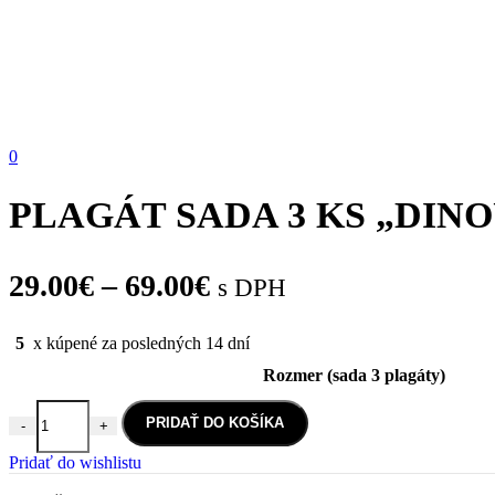
0
PLAGÁT SADA 3 KS „DIN
Price
29.00
€
–
69.00
€
s DPH
range:
5
x kúpené za posledných 14 dní
29.00€
Rozmer (sada 3 plagáty)
through
69.00€
PRIDAŤ DO KOŠÍKA
-
+
množstvo PLAGÁT SADA 3 KS "DINOUSAURUS"
Pridať do wishlistu