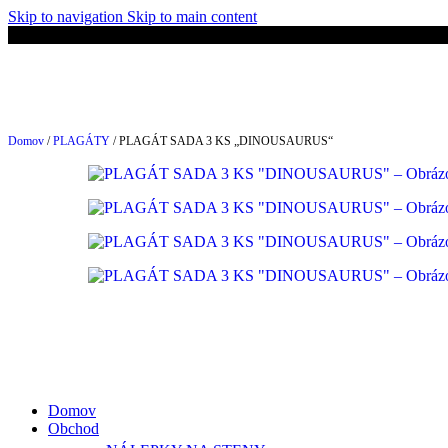
Skip to navigation
Skip to main content
🚚 Doprava ZADARMO nad 
Domov
/
PLAGÁTY
/
PLAGÁT SADA 3 KS „DINOUSAURUS“
Domov
Obchod