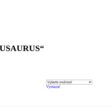
OUSAURUS“
Vymazať