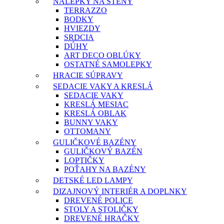
NÁLEPKY NA STENY
TERRAZZO
BODKY
HVIEZDY
SRDCIA
DÚHY
ART DECO OBLÚKY
OSTATNÉ SAMOLEPKY
HRACIE SÚPRAVY
SEDACIE VAKY A KRESLÁ
SEDACIE VAKY
KRESLÁ MESIAC
KRESLÁ OBLAK
BUNNY VAKY
OTTOMANY
GULIČKOVÉ BAZÉNY
GULIČKOVÝ BAZÉN
LOPTIČKY
POŤAHY NA BAZÉNY
DETSKÉ LED LAMPY
DIZAJNOVÝ INTERIÉR A DOPLNKY
DREVENÉ POLICE
STOLY A STOLIČKY
DREVENÉ HRAČKY