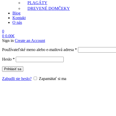
PLAGÁTY
DREVENÉ DOMČEKY
Blog
Kontakt
O nás
0
0
0.00
€
Sign in
Create an Account
Povinné
Používateľské meno alebo e-mailová adresa
*
Povinné
Heslo
*
Prihlásiť sa
Zabudli ste heslo?
Zapamätať si ma