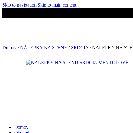
Skip to navigation
Skip to main content
👋Viac ako 500+ spokojných zákazníkov.
🚚 Doprava ZADARMO n
👋Viac ako 500+ spokojných zákazníkov.
🚚 Doprava ZADARMO n
Domov
/
NÁLEPKY NA STENY
/
SRDCIA
/
NÁLEPKY NA ST
Domov
Obchod