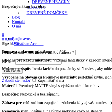
DREVENÉ HRAČKY
Bezpečný nákup bez obáv
PLAGÁTY
DREVENÉ DOMČEKY
Blog
Kontakt
O nás
0
Zaujímavosti
0
0.00
€
Detaily
Sign in
Create an Account
Doprava zadarmo
: pri nákupe nad 50€
Povinné
Používateľské meno alebo e-mailová adresa
*
Vhodné pre každú miestnosť
: vyzerajú fantasticky v každom interié
Povinné
Heslo
*
Možnosť prispôsobenia farieb
: do poznámky stačí uviesť, aký odti
Prihlásiť sa
Vyrobené na Slovensku
Prémiové materiály
: perfektné krytie, je
Zabudli ste heslo?
Zapamätať si ma
Materiál
: Prémiový MATTE vinyl s výdržou niekoľko rokov
Bezpečné
: Netoxické a bez zápachu
Zábava pre celú rodinu:
zapojte do zdobenia izby aj vaše ratolesti :)
Renovácia stien
: ideálne aj na rýchle prekrytie chýb na stenách