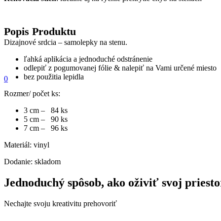
Popis Produktu
Dizajnové srdcia – samolepky na stenu.
ľahká aplikácia a jednoduché odstránenie
odlepiť z pogumovanej fólie & nalepiť na Vami určené miesto
bez použitia lepidla
0
Rozmer/ počet ks:
3 cm – 84 ks
5 cm – 90 ks
7 cm – 96 ks
Materiál:
vinyl
Dodanie: skladom
Jednoduchý spôsob, ako oživiť svoj priesto
Nechajte svoju kreativitu prehovoriť