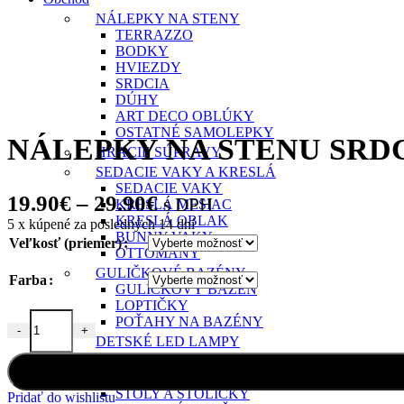
NÁLEPKY NA STENY
TERRAZZO
BODKY
HVIEZDY
SRDCIA
DÚHY
ART DECO OBLÚKY
OSTATNÉ SAMOLEPKY
NÁLEPKY NA STENU SRD
HRACIE SÚPRAVY
SEDACIE VAKY A KRESLÁ
SEDACIE VAKY
Price
19.90
€
–
29.90
€
s DPH
KRESLÁ MESIAC
KRESLÁ OBLAK
5
x kúpené za posledných 14 dní
range:
BUNNY VAKY
Veľkosť (priemer)
19.90€
OTTOMANY
GULIČKOVÉ BAZÉNY
through
Farba
GULIČKOVÝ BAZÉN
29.90€
LOPTIČKY
POŤAHY NA BAZÉNY
-
+
množstvo NÁLEPKY NA STENU SRDCIA MENTOLOVÉ
DETSKÉ LED LAMPY
DIZAJNOVÝ INTERIÉR A DOPLNKY
DREVENÉ POLICE
STOLY A STOLIČKY
Pridať do wishlistu