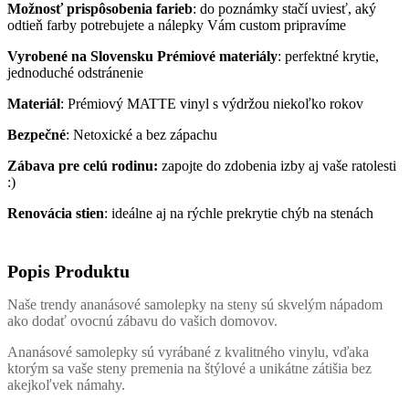
Možnosť prispôsobenia farieb
: do poznámky stačí uviesť, aký
odtieň farby potrebujete a nálepky Vám custom pripravíme
Vyrobené na Slovensku
Prémiové materiály
: perfektné krytie,
jednoduché odstránenie
Materiál
: Prémiový MATTE vinyl s výdržou niekoľko rokov
Bezpečné
: Netoxické a bez zápachu
Zábava pre celú rodinu:
zapojte do zdobenia izby aj vaše ratolesti
:)
Renovácia stien
: ideálne aj na rýchle prekrytie chýb na stenách
Popis Produktu
Naše trendy ananásové samolepky na steny sú skvelým nápadom
ako dodať ovocnú zábavu do vašich domovov.
Ananásové samolepky sú vyrábané z kvalitného vinylu, vďaka
ktorým sa vaše steny premenia na štýlové a unikátne zátišia bez
akejkoľvek námahy.