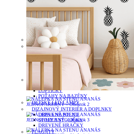
TERRAZZO
BODKY
HVIEZDY
SRDCIA
DÚHY
ART DECO OBLÚKY
OSTATNÉ SAMOLEPKY
HRACIE SÚPRAVY
SEDACIE VAKY A KRESLÁ
SEDACIE VAKY
KRESLÁ MESIAC
KRESLÁ OBLAK
BUNNY VAKY
OTTOMANY
GULIČKOVÉ BAZÉNY
GULIČKOVÝ BAZÉN
LOPTIČKY
POŤAHY NA BAZÉNY
DETSKÉ LED LAMPY
DIZAJNOVÝ INTERIÉR A DOPLNKY
DREVENÉ POLICE
STOLY A STOLIČKY
DREVENÉ HRAČKY
PLAGÁTY