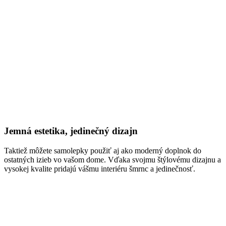
Jemná estetika, jedinečný dizajn
Taktiež môžete samolepky použiť aj ako moderný doplnok do
ostatných izieb vo vašom dome. Vďaka svojmu štýlovému dizajnu a
vysokej kvalite pridajú vášmu interiéru šmrnc a jedinečnosť.