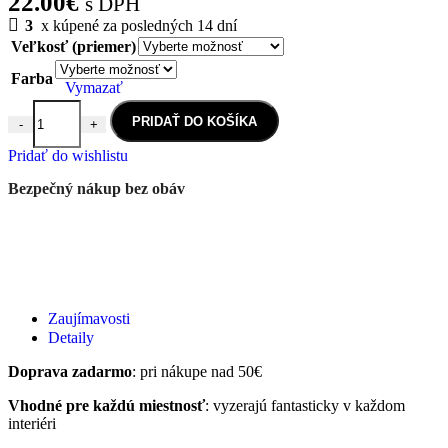
22.00
€
s DPH
3
x kúpené za posledných 14 dní
Veľkosť (priemer)
Farba
Vymazať
PRIDAŤ DO KOŠÍKA
-
+
množstvo NÁLEPKA NA STENU ANANÁS JEDNOFAREBNÝ
Pridať do wishlistu
Bezpečný nákup bez obáv
Zaujímavosti
Detaily
Doprava zadarmo
: pri nákupe nad 50€
Vhodné pre každú miestnosť
: vyzerajú fantasticky v každom
interiéri