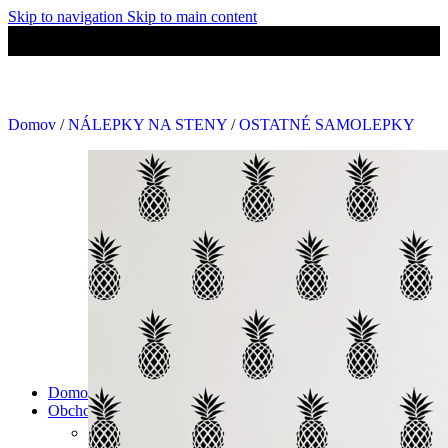
Skip to navigation
Skip to main content
ov.
🚚 Doprava ZADARMO nad 50€!
👋Viac ako 500+ spokojných zák
Domov
/
NÁLEPKY NA STENY
/
OSTATNÉ SAMOLEPKY
Domov
Obchod
NÁLEPKY NA STENY