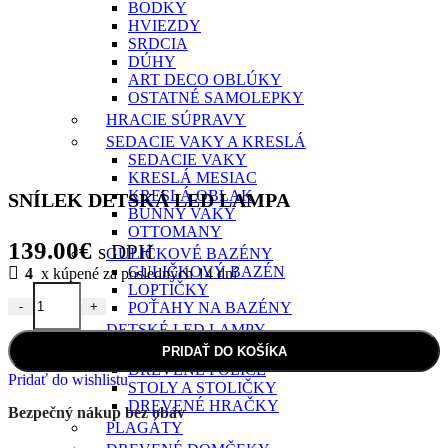
BODKY
HVIEZDY
SRDCIA
DÚHY
ART DECO OBLÚKY
OSTATNÉ SAMOLEPKY
HRACIE SÚPRAVY
SEDACIE VAKY A KRESLÁ
SEDACIE VAKY
KRESLÁ MESIAC
KRESLÁ OBLAK
SNÍLEK DETSKÁ LED LAMPA
BUNNY VAKY
OTTOMANY
139.00
€
s DPH
GULIČKOVÉ BAZÉNY
GULIČKOVÝ BAZÉN
4
x kúpené za posledných 14 dní
LOPTIČKY
-
+
POŤAHY NA BAZÉNY
množstvo SNÍLEK DETSKÁ LED LAMPA
DETSKÉ LED LAMPY
DIZAJNOVÝ INTERIÉR A DOPLNKY
PRIDAŤ DO KOŠÍKA
DREVENÉ POLICE
Pridať do wishlistu
STOLY A STOLIČKY
DREVENÉ HRAČKY
Bezpečný nákup bez obáv
PLAGÁTY