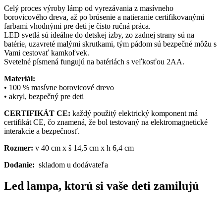
Celý proces výroby lámp od vyrezávania z masívneho
borovicového dreva, až po brúsenie a natieranie certifikovanými
farbami vhodnými pre deti je čisto ručná práca.
LED svetlá sú ideálne do detskej izby, zo zadnej strany sú na
batérie, uzavreté malými skrutkami, tým pádom sú bezpečné môžu s
Vami cestovať kamkoľvek.
Svetelné písmená fungujú na batériách s veľkosťou 2AA.
Materiál:
• 100 % masívne borovicové drevo
• akryl, bezpečný pre deti
CERTIFIKÁT CE:
každý použitý elektrický komponent má
certifikát CE, čo znamená, že bol testovaný na elektromagnetické
interakcie a bezpečnosť.
Rozmer:
v 40 cm x š 14,5 cm x h 6,4 cm
Dodanie:
skladom u dodávateľa
Led lampa, ktorú si vaše deti zamilujú