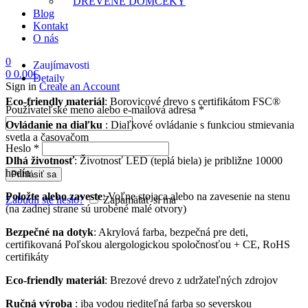
DREVENÉ DOMČEKY
Blog
Kontakt
O nás
0
Zaujímavosti
0
0.00
€
Detaily
Sign in
Create an Account
Eco-friendly materiál
: Borovicové drevo s certifikátom FSC®
Povinné
Používateľské meno alebo e-mailová adresa
*
Ovládanie na diaľku
: Diaľkové ovládanie s funkciou stmievania
svetla a časovačom
Povinné
Heslo
*
Dlhá životnosť
: Životnosť LED (teplá biela) je približne 10000
hodín
Prihlásiť sa
Položte alebo zaveste
: Voľne stojaca alebo na zavesenie na stenu
Zabudli ste heslo?
Zapamätať si ma
(na zadnej strane sú urobené malé otvory)
Bezpečné na dotyk
: Akrylová farba, bezpečná pre deti,
certifikovaná Poľskou alergologickou spoločnosťou + CE, RoHS
certifikáty
Eco-friendly materiál
: Brezové drevo z udržateľných zdrojov
Ručná výroba
: iba vodou riediteľná farba so severskou