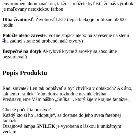
environmentálnou značkou, takže si môžete byť istí, že náš výrobok
je maľovaný netoxickou farbou
Dlhá životnosť
: Životnosť LED (teplá biela) je približne 50000
hodín
Položte alebo zaveste
: Voľne stojaca alebo na zavesenie na stenu
0
(na zadnej strane sú urobené malé otvory)
Bezpečné na dotyk
Akrylové krycie žiarovky sa absolútne
nezahrievajú
Popis Produktu
Radi snívate? Len tak odplávať a byť chvíľku v oblakoch? Ak áno,
tak tento „snílek“ Vám doma rozhodne nesmie chýbať.
Predstavujeme Vám nášho „Snílka“ , ktorý žije v krajine fantázie.
Chcete počuť tajomstvo?
Každý kto si ho „adoptuje“, sa dostane do jeho sveta farebnej
fantázie.
Dizajnová lampa
SNÍLEK
je vyrobená s láskou k unikátnym
veciam.