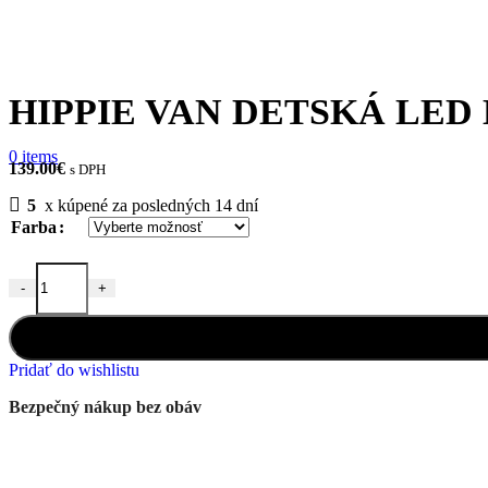
HIPPIE VAN DETSKÁ LED
0
items
139.00
€
s DPH
5
x kúpené za posledných 14 dní
Farba
-
+
množstvo HIPPIE VAN DETSKÁ LED LAMPA
Pridať do wishlistu
Bezpečný nákup bez obáv