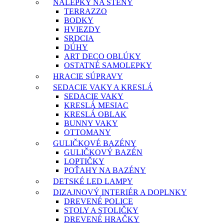
NÁLEPKY NA STENY
TERRAZZO
BODKY
HVIEZDY
SRDCIA
DÚHY
ART DECO OBLÚKY
OSTATNÉ SAMOLEPKY
HRACIE SÚPRAVY
SEDACIE VAKY A KRESLÁ
SEDACIE VAKY
KRESLÁ MESIAC
KRESLÁ OBLAK
BUNNY VAKY
OTTOMANY
GULIČKOVÉ BAZÉNY
GULIČKOVÝ BAZÉN
LOPTIČKY
POŤAHY NA BAZÉNY
DETSKÉ LED LAMPY
DIZAJNOVÝ INTERIÉR A DOPLNKY
DREVENÉ POLICE
STOLY A STOLIČKY
DREVENÉ HRAČKY