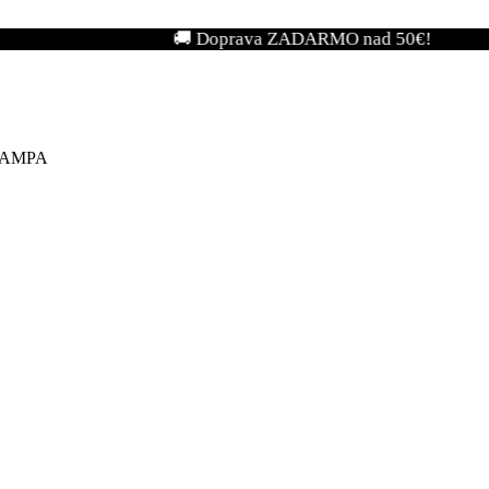
🚚 Doprava ZADARMO nad 50€!
LAMPA