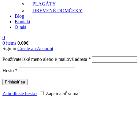
PLAGÁTY
DREVENÉ DOMČEKY
Blog
Kontakt
O nás
0
0
items
0.00
€
Sign in
Create an Account
Povinné
Používateľské meno alebo e-mailová adresa
*
Povinné
Heslo
*
Prihlásiť sa
Zabudli ste heslo?
Zapamätať si ma