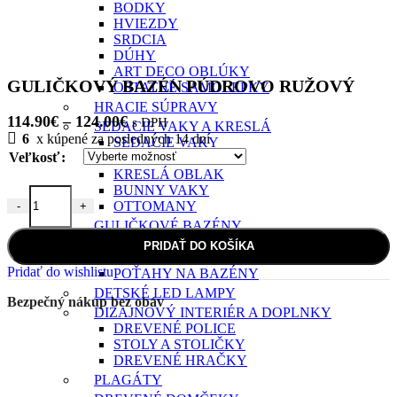
BODKY
HVIEZDY
SRDCIA
DÚHY
ART DECO OBLÚKY
GULIČKOVÝ BAZÉN PÚDROVO RUŽOVÝ
OSTATNÉ SAMOLEPKY
HRACIE SÚPRAVY
Price
114.90
€
–
124.00
€
s DPH
SEDACIE VAKY A KRESLÁ
range:
6
x kúpené za posledných 14 dní
SEDACIE VAKY
114.90€
Veľkosť
KRESLÁ MESIAC
KRESLÁ OBLAK
through
BUNNY VAKY
124.00€
OTTOMANY
-
+
množstvo GULIČKOVÝ BAZÉN PÚDROVO RUŽOVÝ
GULIČKOVÉ BAZÉNY
GULIČKOVÝ BAZÉN
PRIDAŤ DO KOŠÍKA
LOPTIČKY
Pridať do wishlistu
POŤAHY NA BAZÉNY
DETSKÉ LED LAMPY
Bezpečný nákup bez obáv
DIZAJNOVÝ INTERIÉR A DOPLNKY
DREVENÉ POLICE
STOLY A STOLIČKY
DREVENÉ HRAČKY
PLAGÁTY