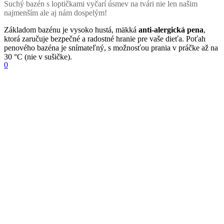
Suchý bazén s loptičkami vyčarí úsmev na tvári nie len našim
najmenším ale aj nám dospelým!
Základom bazénu je vysoko hustá, mäkká
anti-alergická pena
,
ktorá zaručuje bezpečné a radostné hranie pre vaše dieťa. Poťah
penového bazéna je snímateľný, s možnosťou prania v práčke až na
30 °C (nie v sušičke).
0
Súprava sa skladá z penového bazéna, poťahu, 200 guličiek s
možnosťou výberu farby s certifikátom netoxické.
Farba poťahu:
púdrovo ružová
Loptičky: 200 ks ZDARMA
Farby loptičiek:
Farby sa dajú rôzne kombinovať, prosím uviesť
farbu do poznámky!
1. čierna, 2. strieborná, 3. sivá, 4. transparentná, 5. biela, 6.
perleťová, 7.béžová, 8. zlatá, 9. žltá, 10. oranžová, 11.
červená, 12. bordová, 13. perleťovo fialová, 14. orgovánová,
15. lilac, 16. baby blue, 17. tmavo modrá 18. perleťovo
modrá, 19. baby pink, 20. ružová, 21. tmavo ružová, 22.
tyrkysová, 23. mint, 24. kiwi, 25. tmavo zelená, 26.
limetková, 27. horčicovo žltá
Veľkosť bazéna: