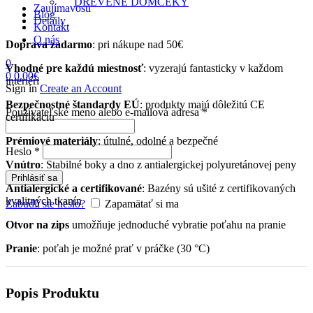
DREVENÉ DOMČEKY
Zaujímavosti
Blog
Detaily
Kontakt
O nás
Doprava zadarmo
: pri nákupe nad 50€
0
Vhodné pre každú miestnosť
: vyzerajú fantasticky v každom
0
0.00
€
interiéri
Sign in
Create an Account
Bezpečnostné štandardy EÚ
: produkty majú dôležitú CE
Povinné
Používateľské meno alebo e-mailová adresa
*
certifikáciu
Prémiové materiály
: útulné, odolné a bezpečné
Povinné
Heslo
*
Vnútro
: Stabilné boky a dno z antialergickej polyuretánovej peny
Prihlásiť sa
Antialergické a certifikované
: Bazény sú ušité z certifikovaných
kvalitných tkanín
Zabudli ste heslo?
Zapamätať si ma
Otvor na zips
umožňuje jednoduché vybratie poťahu na pranie
Pranie
: poťah je možné prať v práčke (30 °C)
Popis Produktu