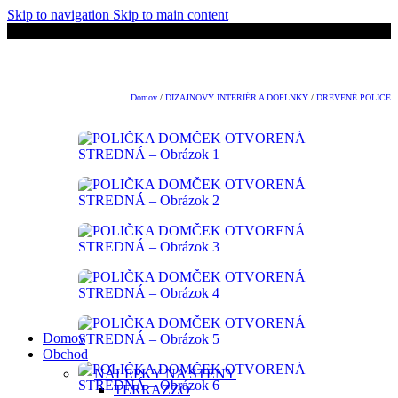
Skip to navigation
Skip to main content
níkov.
🚚 Doprava ZADARMO nad 50€!
👋Viac ako 500+ spokojných
Domov
/
DIZAJNOVÝ INTERIÉR A DOPLNKY
/
DREVENÉ POLICE
Domov
Obchod
NÁLEPKY NA STENY
TERRAZZO