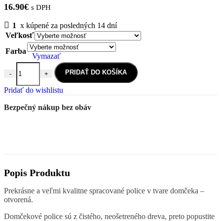
16.90
€
s DPH
1
x kúpené za posledných 14 dní
Veľkosť
Farba
Vymazať
PRIDAŤ DO KOŠÍKA
-
+
množstvo POLIČKA DOMČEK OTVORENÁ STREDNÁ
Pridať do wishlistu
Bezpečný nákup bez obáv
Popis Produktu
Prekrásne a veľmi kvalitne spracované police v tvare domčeka –
otvorená.
Domčekové police sú z čistého, neošetreného dreva, preto popustite