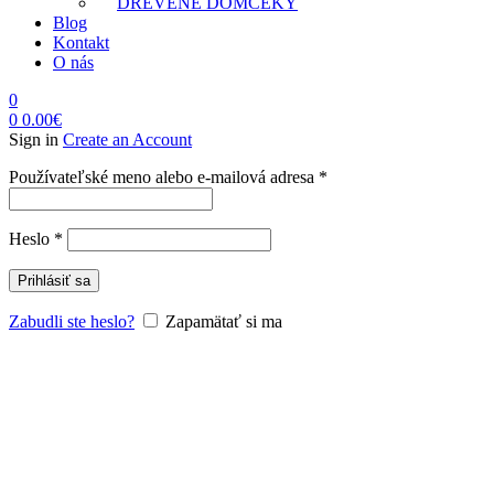
DREVENÉ DOMČEKY
Blog
Kontakt
O nás
0
0
0.00
€
Sign in
Create an Account
Povinné
Používateľské meno alebo e-mailová adresa
*
Povinné
Heslo
*
Prihlásiť sa
Zabudli ste heslo?
Zapamätať si ma