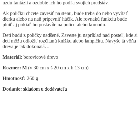
uzdu fantázii a ozdobte ich ho podľa svojich predstáv.
Ak poličku chcete zavesiť na stenu, bude treba do neho vyvŕtať
dierku alebo na naň pripevniť háčik. Ale rovnakú funkciu bude
plniť aj pokiaľ ho postavíte na policu alebo komodu.
Deti budú z poličky nadšené. Zaveste ju napríklad nad posteľ, kde si
deti môžu odložiť rozčítanú knižku alebo lampičku. Navyše tá vôňa
dreva je tak dokonalá…
Materiál:
borovicové drevo
Rozmer:
M
(v 30 cm x š 20 cm x h 13 cm)
Hmotnosť:
260 g
Dodanie:
skladom u dodávateľa
Related Products