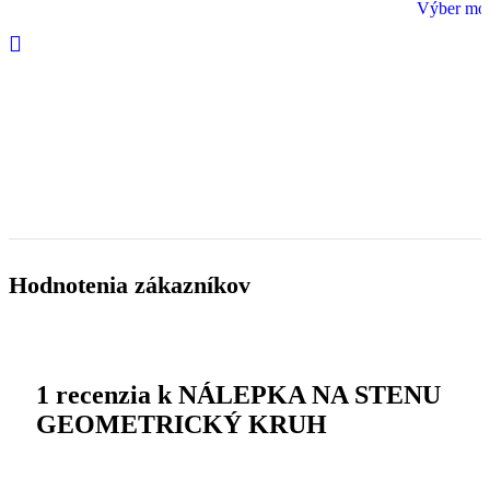
range:
Výber mož
Tento
24.00€
produkt
through
má
29.00€
viacero
variantov.
Možnosti
si
môžete
vybrať
na
stránke
produktu.
Hodnotenia zákazníkov
1 recenzia k
NÁLEPKA NA STENU
GEOMETRICKÝ KRUH