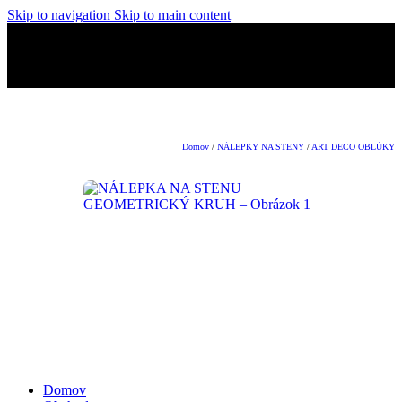
Skip to navigation
Skip to main content
👋Viac ako 500+ spokojných zákazníkov.
🚚 Doprava ZADARMO
nad 50€!
👋Viac ako 500+ spokojných zákazníkov.
🚚 Doprava ZADARMO
nad 50€!
Domov
/
NÁLEPKY NA STENY
/
ART DECO OBLÚKY
Domov