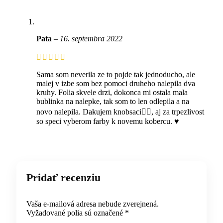
Pata
–
16. septembra 2022
Sama som neverila ze to pojde tak jednoducho, ale
malej v izbe som bez pomoci druheho nalepila dva
kruhy. Folia skvele drzi, dokonca mi ostala mala
bublinka na nalepke, tak som to len odlepila a na
novo nalepila. Dakujem knobsaci☝🏼, aj za trpezlivost
so speci vyberom farby k novemu kobercu. ♥️
Pridať recenziu
Vaša e-mailová adresa nebude zverejnená.
Vyžadované polia sú označené
*