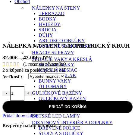
Obchod
NÁLEPKY NA STENY
TERRAZZO
BODKY
HVIEZDY
SRDCIA
DÚHY
ART DECO OBLÚKY
NÁLEPKA NA STENU GEOMETRICKÝ KRUH
OSTATNÉ SAMOLEPKY
HRACIE SÚPRAVY
Price
32.00
€
–
42.00
€
s DPH
SEDACIE VAKY A KRESLÁ
range:
(
1
recenzia zákazníka)
SEDACIE VAKY
32.00€
2
x kúpené za posledných 14 dní
KRESLÁ MESIAC
KRESLÁ OBLAK
through
Veľkosť
BUNNY VAKY
42.00€
OTTOMANY
GULIČKOVÉ BAZÉNY
-
+
množstvo NÁLEPKA NA STENU GEOMETRICKÝ KRUH
GULIČKOVÝ BAZÉN
LOPTIČKY
PRIDAŤ DO KOŠÍKA
POŤAHY NA BAZÉNY
Pridať do wishlistu
DETSKÉ LED LAMPY
DIZAJNOVÝ INTERIÉR A DOPLNKY
Bezpečný nákup bez obáv
DREVENÉ POLICE
STOLY A STOLIČKY