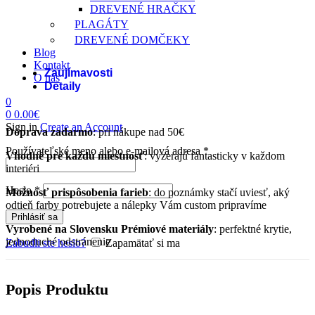
DREVENÉ HRAČKY
PLAGÁTY
DREVENÉ DOMČEKY
Blog
Kontakt
Zaujímavosti
O nás
Detaily
0
0
0.00
€
Sign in
Create an Account
Doprava zadarmo
: pri nákupe nad 50€
Povinné
Používateľské meno alebo e-mailová adresa
*
Vhodné pre každú miestnosť
: vyzerajú fantasticky v každom
interiéri
Povinné
Heslo
*
Možnosť prispôsobenia farieb
: do poznámky stačí uviesť, aký
odtieň farby potrebujete a nálepky Vám custom pripravíme
Prihlásiť sa
Vyrobené na Slovensku
Prémiové materiály
: perfektné krytie,
jednoduché odstránenie
Zabudli ste heslo?
Zapamätať si ma
Popis Produktu