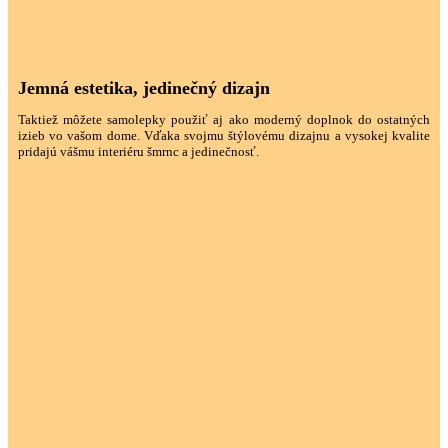
Jemná estetika, jedinečný dizajn
Taktiež môžete samolepky použiť aj ako moderný doplnok do ostatných
izieb vo vašom dome. Vďaka svojmu štýlovému dizajnu a vysokej kvalite
pridajú vášmu interiéru šmrnc a jedinečnosť.