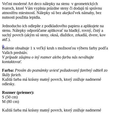
Veľmi moderné Art deco nálepky na stenu v geometrických
tvaroch, ktoré Vám vyplnia prázdne steny či dodajú tú správnu
atmosféru miestností. Nálepky sú bez akejkoľvek námahy, bez
nutnosti použitia lepidla.
Jednoducho ich odlepíte z podkladového papiera a aplikujete na
stenu. Nálepky odporúčame aplikovať na hladký, rovný, čistý a
suchý povrch (akým sú steny, okná, dlaždice, zrkadlá, dvere, kov
atď.).
0
Balenie obsahuje 1 x veľký kruh s možnosťou výberu farby podľa
Vašich predstáv.
V prípade záujmu o iný rozmer alebo farbu nás neváhajte
kontaktovať.
Farba:
Prosím do poznámky uviesť požadovaný farebný odtieň zo
škály farieb.
Každá farba má krásny matný povrch, ktorý znižuje nadmerné
odlesky.
Rozmer (priemer):
S (50 cm)
M (80 cm)
Každá farba má krásny matný povrch, ktorý znižuje nadmerné